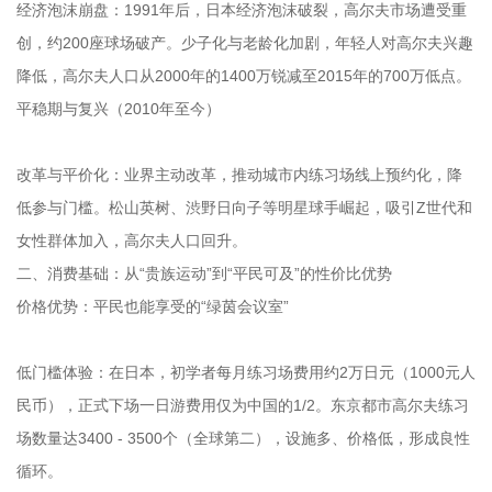
经济泡沫崩盘：1991年后，日本经济泡沫破裂，高尔夫市场遭受重
创，约200座球场破产。少子化与老龄化加剧，年轻人对高尔夫兴趣
降低，高尔夫人口从2000年的1400万锐减至2015年的700万低点。
平稳期与复兴（2010年至今）
改革与平价化：业界主动改革，推动城市内练习场线上预约化，降
低参与门槛。松山英树、渋野日向子等明星球手崛起，吸引Z世代和
女性群体加入，高尔夫人口回升。
二、消费基础：从“贵族运动”到“平民可及”的性价比优势
价格优势：平民也能享受的“绿茵会议室”
低门槛体验：在日本，初学者每月练习场费用约2万日元（1000元人
民币），正式下场一日游费用仅为中国的1/2。东京都市高尔夫练习
场数量达3400 - 3500个（全球第二），设施多、价格低，形成良性
循环。