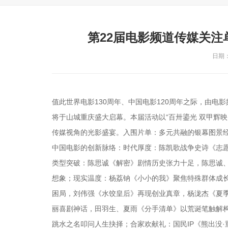
第22届电影频道传媒关注
日期：2
值此世界电影130周年、中国电影120周年之际，由电
将于山城重庆盛大启幕。本届活动以“百卅鎏光 双甲辉映
传媒视角的光影盛宴。入围片单：多元共融的银幕图景经
中国电影的创新脉络：时代厚度：陈凯歌战争史诗《志
类型突破：陈思诚《解密》剧情历史张力十足，陈思诚、
想象；现实温度：杨荔钠《小小的我》聚焦特殊群体成
困局，刘伟强《水饺皇后》再现创业真章，杨泷杰《夏
丽喜剧神话，田羽生、夏雨《分手清单》以荒诞笔触解构
跳水之名叩问人生抉择；合家欢献礼：国民IP《熊出没