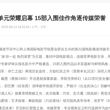
单元荣耀启幕 15部入围佳作角逐传媒荣誉
025-06-13 18:52:54 / 人气：170
影频道节目中心和上海国际电影节组委会联合主办的第22届电影频道传媒
 ‘渝’你一起 热烈滚烫”为主题，集结中国电影观点，连接世界电影主张，
专家评审从报名影片中严格遴选，15部入围作品以丰富题材与鲜明风格
愿军：存亡之战》再现历史血性，方励纪实之作《里斯本丸沉没》深挖人
戴墨《唐探1900》开启悬疑探案新篇，李阳另类科幻《从21世纪安全撤
长，邵艺辉《好东西》演绎都市情感浮世绘，尹丽川《出走的决心》剖解
季成人礼》描摹亲情救赎之光；欢乐能量：闫非、彭大魔《抓娃娃》再造
爱情；艺术探索：舞剧电影《只此青绿》续写国风美学传奇，张罗平《20
·重启未来》开启科幻冒险之旅。传媒荣誉：专业视角定义时代选择作为由