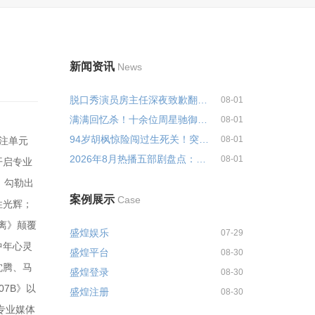
新闻资讯
News
脱口秀演员房主任深夜致歉翻车风...
08-01
满满回忆杀！十余位周星驰御用黄...
08-01
94岁胡枫惊险闯过生死关！突发重...
08-01
关注单元
2026年8月热播五部剧盘点：口碑两...
08-01
开启专业
，勾勒出
案例展示
Case
性光辉；
离》颠覆
盛煌娱乐
07-29
中年心灵
盛煌平台
08-30
沈腾、马
盛煌登录
08-30
7B》以
盛煌注册
08-30
专业媒体