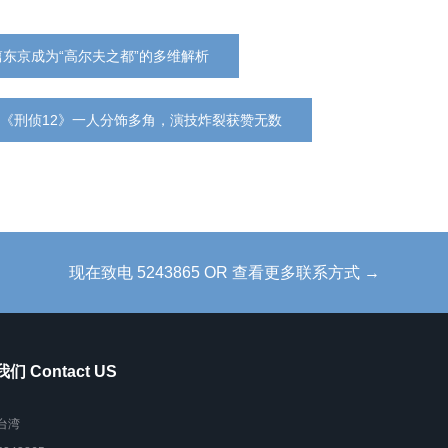
东京成为“高尔夫之都”的多维解析
剧《刑侦12》一人分饰多角，演技炸裂获赞无数‌
现在致电 5243865 OR 查看更多联系方式 →
们 Contact US
台湾