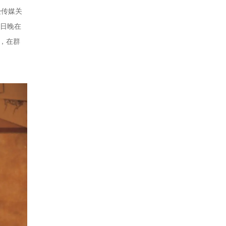
受传媒关
0日晚在
城，在群