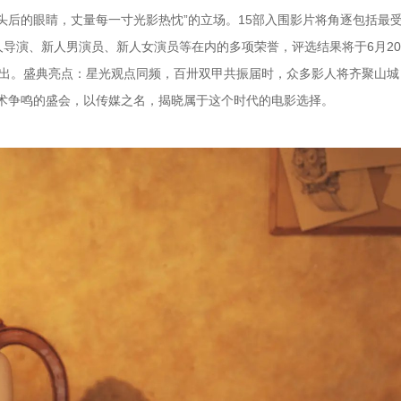
头后的眼睛，丈量每一寸光影热忱”的立场。15部入围影片将角逐包括最
导演、新人男演员、新人女演员等在内的多项荣誉，评选结果将于6月2
影频道播出。盛典亮点：星光观点同频，百卅双甲共振届时，众多影人将齐聚山
术争鸣的盛会，以传媒之名，揭晓属于这个时代的电影选择。