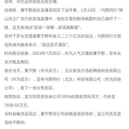
佳琦、辛巴这些知名头部主播。
但很快，董宇辉就在直播里回应了这件事。1月13日，“与辉同行”阅
山河之广东行的首场直播中，他坦言看到那张截图时自己都吓了一
跳，还无奈地说“造谣一张嘴，辟谣跑断腿”。
而对于罗永浩透露董宇辉年收入二三十亿元的说法，与辉同行方面
也快速对媒体表示，“该信息不属实”。
时间再往前推，2024年7月25日，作为人气主播的董宇辉，宣布从
东方甄选离职。
就在当天，董宇辉（作为买方）、北京新东方迅程网络科技有限公
司（作为卖方），还有与辉同行（北京）科技有限公司（作为目标
公司），签了一份出售协议。
按照协议，卖方同意把目标公司100%的股权卖给买方，代价是
7658.55万元。
当时俞敏洪还说过，董宇辉买公司的钱是他安排的，这公司其实是
送给宇辉的。