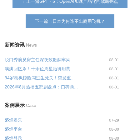
←上一篇GPT - 5：OpenAI加速产品化的战略拐点
下一篇→日本为何造不出商用飞机？
新闻资讯
News
脱口秀演员房主任深夜致歉翻车风...
08-01
满满回忆杀！十余位周星驰御用黄...
08-01
94岁胡枫惊险闯过生死关！突发重...
08-01
2026年8月热播五部剧盘点：口碑两...
08-01
案例展示
Case
盛煌娱乐
07-29
盛煌平台
08-30
盛煌登录
08-30