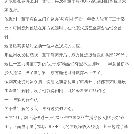
罗永浩在微博上的一番话，再次将董宇辉和东方甄选的旧事拉回大
家视野。
他提到，董宇辉自立门户创办“与辉同行”后，年收入能有二三十亿
元；可回溯到他还在东方甄选时，在北京买房甚至需要借钱交首
付。
这番话其实是对之前一位网友观点的回应。
那位网友发帖感慨，董宇辉离开后，东方甄选股价反而暴涨229%，
这让一直力挺董宇辉的“丈母娘”粉丝们有些不是滋味——毕竟当初不
少人觉得，没了董宇辉，东方甄选可能就撑不下去了。
该网友还提到罗永浩，说他之前总劝董宇辉离开，仿佛东方甄选该
围着董宇辉转，没了他就得倒闭，可如今看来并非如此。
一、与辉同行否认
关于董宇辉的收入，早有过类似讨论。
今年1月，网上流传过一张“2024年中国网络主播净收入排行榜”截
图，上面显示董宇辉以28.54亿元的年度净收入登顶，甚至超过了李