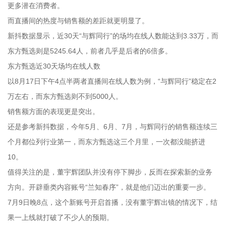
更多潜在消费者。
而直播间的热度与销售额的差距就更明显了。
新抖数据显示，近30天“与辉同行”的场均在线人数能达到3.33万，而
东方甄选则是5245.64人，前者几乎是后者的6倍多。
东方甄选近30天场均在线人数
以8月17日下午4点半两者直播间在线人数为例，“与辉同行”稳定在2
万左右，而东方甄选则不到5000人。
销售额方面的表现更是突出。
还是参考新抖数据，今年5月、6月、7月，与辉同行的销售额连续三
个月都位列行业第一，而东方甄选这三个月里，一次都没能挤进
10。
值得关注的是，董宇辉团队并没有停下脚步，反而在探索新的业务
方向。开辟垂类内容账号“兰知春序”，就是他们迈出的重要一步。
7月9日晚8点，这个新账号开启首播，没有董宇辉出镜的情况下，结
果一上线就打破了不少人的预期。