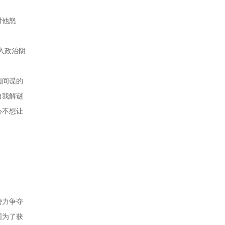
对他怒
入政治阴
国间谍的
自我解谜
心不想让
势力争夺
国为了获