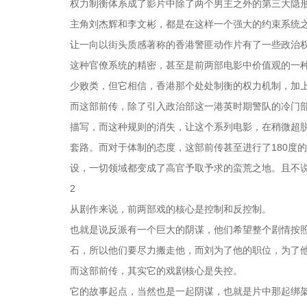
权力制衡体系成了影片中除了两个男主之外的第三大隐
主角刘杰辉和李文彬，都是在这样一个强大的约束系统
让一向以街头质感著称的香港警匪动作片有了一些政治
这种官僚系统的精密，甚至是前两部电影中价值观的一
少败类，但它相信，香港那个处处制衡的权力机制，加
而这部前传，除了引入政治部这一港英时期警队的冷门
描写，而这种规则的消失，让这个系列电影，在稍微超脱
套路。而对于体制的态度，这部前传甚至进行了180度
设，一切领域都变成了高官予取予求的蛮荒之地。且不
2
从剧作来说，前两部戏的核心是控制和反控制。
也就是说反派有一个巨大的阴谋，他们希望整个剧情按
石，所以他们要尽力搬走他，而刘为了他的职位，为了
而这部前传，其实它的戏剧核心是失控。
它的故事起点，当然也是一起阴谋，也就是片中那起绑