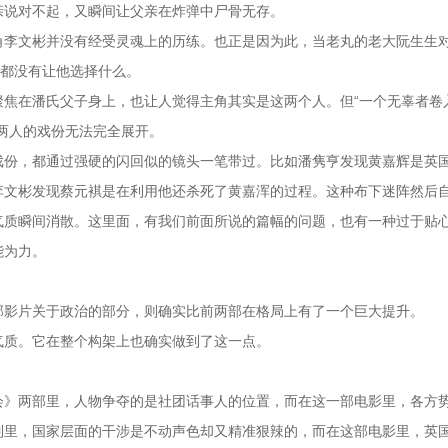
亲说对不起，又瞬间让父亲在炸弹中尸骨无存。
角李文彬并没有经受灵魂上的历练。也正是因为此，当老丸的老大阮生生
里都没有让他选择什么。
聚焦在潘氏父子身上，也让人觉得主角其实是这两个人。但“一个无辜者卷
两人的戏份无法完全展开。
戏份，都通过强硬的闪回似的镜头一笔带过。比如潘隽亨发现黄嘉辉是英
李文彬发现蔡元褀是在利用他还杀死了黄嘉浑的过程。这种布下迷阵然后
气质瞬间消散。这里面，有我们前面所说的篇幅的问题，也有一种过于贴
能为力。
那影片关于政治的部分，则确实比前两部在格局上有了一个巨大提升。
气质。它在整个构架上也确实做到了这一点。
。
会》两部里，人物争夺的是社团话事人的位置，而在这一部电影里，各方
列里，国家层面的干涉是不动声色却又精准狠辣的，而在这部电影里，英