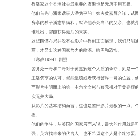
得潘家这个香港社会最重要的资源也是无所不用其极。
他们首先与潘家话事人潘隽亨的十妹夫黄嘉辉合谋，试
隽享的独子潘志昂媾和，默许他杀死自己的父亲。也就
谁胜出，都能获得最后的果实。
这些阴谋布局并没有在影片中得到正面展现，我们只能
写，才显出这种国家势力的幽深、暗黑和恐怖。
《寒战1994》剧照
警务处一哥和二哥对于黄嘉辉这个人质的争夺，则是一
王潘隽亨的认可，就能坐稳或者获得警界一哥的位置，
而影片中明面上的第一主角李文彬与蔡元褀对于黄嘉辉
实无关大局。
从影片的基本结构而言，这也是整部影片最狠的一点。
提。
他们的争斗，从英国的国家层面来说，最大的作用就是
强，英方找未来的代言人，也不希望这个人是个糊涂蛋