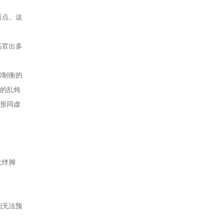
看点。这
高官出多
和制衡的
切的乱炖
都形同虚
大绊脚
列无法预