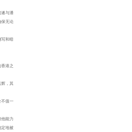
们遂与潘
确保无论
侧写和暗
的香港之
嘉辉，其
全不值一
但他能力
稳定地被