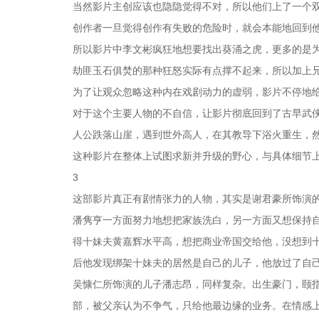
当然影片主创应该也隐隐觉得不对，所以他们上了一个
创作者一旦觉得创作有失败的危险时，就会本能地回到
所以影片中李文彬疯狂地想要找出葵涌之虎，更多的是
劫匪玉石俱焚的那种狂怒实际有点撑不起来，所以加上
为了让观众忽略这种内在戏剧动力的虚弱，影片不停地
对于这个主要人物的不自信，让影片彻底回到了古早武
人公跌落山崖，遇到世外高人，在其教导下浴火重生，
这种影片在整体上试图求新并升级的野心，与具体细节
3
这部影片真正有剧情张力的人物，其实是谢君豪所饰演
潘隽亨一方面努力地想把家族洗白，另一方面又想保持
得十妹夫黄嘉辉水平高，想把商业帝国交给他，没想到
后他发现绑架十妹夫的居然是自己的儿子，他放过了自
吴慷仁所饰演的儿子潘志昂，同样复杂。出生豪门，颐
部，被父亲认为不争气，只给他最边缘的业务。在情感