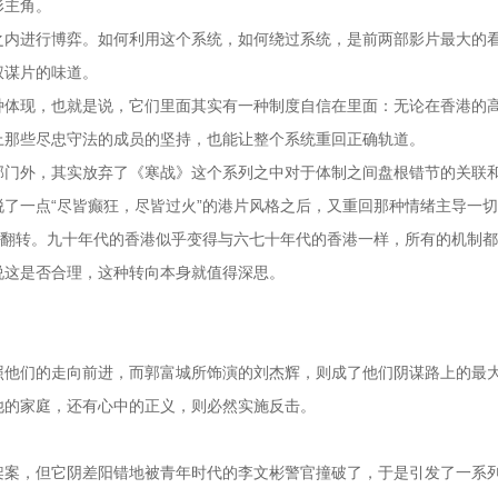
形主角。
之内进行博弈。如何利用这个系统，如何绕过系统，是前两部影片最大的
权谋片的味道。
种体现，也就是说，它们里面其实有一种制度自信在里面：无论在香港的
上那些尽忠守法的成员的坚持，也能让整个系统重回正确轨道。
部门外，其实放弃了《寒战》这个系列之中对于体制之间盘根错节的关联
了一点“尽皆癫狂，尽皆过火”的港片风格之后，又重回那种情绪主导一
的翻转。九十年代的香港似乎变得与六七十年代的香港一样，所有的机制
说这是否合理，这种转向本身就值得深思。
照他们的走向前进，而郭富城所饰演的刘杰辉，则成了他们阴谋路上的最
他的家庭，还有心中的正义，则必然实施反击。
架案，但它阴差阳错地被青年时代的李文彬警官撞破了，于是引发了一系