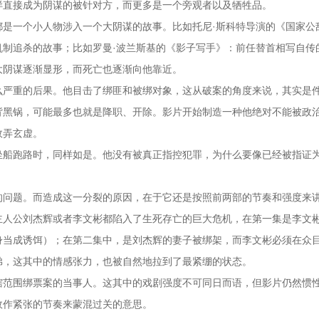
样直接成为阴谋的被针对方，而更多是一个旁观者以及牺牲品。
都是一个小人物涉入一个大阴谋的故事。比如托尼·斯科特导演的《国家公
机制追杀的故事；比如罗曼·波兰斯基的《影子写手》：前任替首相写自传
大阴谋逐渐显形，而死亡也逐渐向他靠近。
么严重的后果。他目击了绑匪和被绑对象，这从破案的角度来说，其实是
背黑锅，可能最多也就是降职、开除。影片开始制造一种他绝对不能被政
故弄玄虚。
坐船跑路时，同样如是。他没有被真正指控犯罪，为什么要像已经被指证
的问题。而造成这一分裂的原因，在于它还是按照前两部的节奏和强度来
主人公刘杰辉或者李文彬都陷入了生死存亡的巨大危机，在第一集是李文
身当成诱饵）；在第二集中，是刘杰辉的妻子被绑架，而李文彬必须在众
弟，这其中的情感张力，也被自然地拉到了最紧绷的状态。
辖范围绑票案的当事人。这其中的戏剧强度不可同日而语，但影片仍然惯
故作紧张的节奏来蒙混过关的意思。