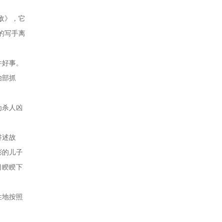
敌》，它
的写手离
件好事。
治部抓
为杀人凶
讲述故
彬的儿子
目睽睽下
性地按照