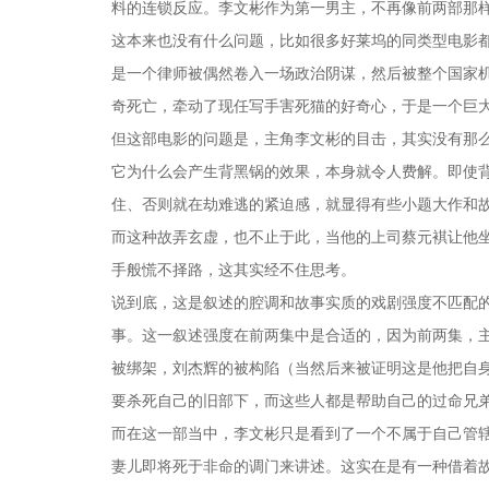
料的连锁反应。李文彬作为第一男主，不再像前两部那
这本来也没有什么问题，比如很多好莱坞的同类型电影
是一个律师被偶然卷入一场政治阴谋，然后被整个国家
奇死亡，牵动了现任写手害死猫的好奇心，于是一个巨
但这部电影的问题是，主角李文彬的目击，其实没有那
它为什么会产生背黑锅的效果，本身就令人费解。即使
住、否则就在劫难逃的紧迫感，就显得有些小题大作和
而这种故弄玄虚，也不止于此，当他的上司蔡元褀让他
手般慌不择路，这其实经不住思考。
说到底，这是叙述的腔调和故事实质的戏剧强度不匹配
事。这一叙述强度在前两集中是合适的，因为前两集，
被绑架，刘杰辉的被构陷（当然后来被证明这是他把自
要杀死自己的旧部下，而这些人都是帮助自己的过命兄
而在这一部当中，李文彬只是看到了一个不属于自己管
妻儿即将死于非命的调门来讲述。这实在是有一种借着