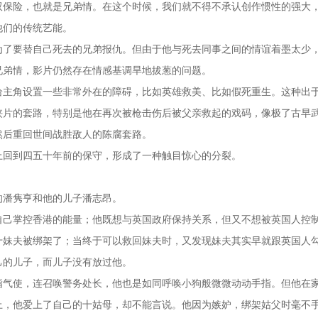
双保险，也就是兄弟情。在这个时候，我们就不得不承认创作惯性的强大
他们的传统艺能。
为了要替自己死去的兄弟报仇。但由于他与死去同事之间的情谊着墨太少
兄弟情，影片仍然存在情感基调旱地拔葱的问题。
给主角设置一些非常外在的障碍，比如英雄救美、比如假死重生。这种出
侠片的套路，特别是他在再次被枪击伤后被父亲救起的戏码，像极了古早
然后重回世间战胜敌人的陈腐套路。
上回到四五十年前的保守，形成了一种触目惊心的分裂。
的潘隽亨和他的儿子潘志昂。
自己掌控香港的能量；他既想与英国政府保持关系，但又不想被英国人控
十妹夫被绑架了；当终于可以救回妹夫时，又发现妹夫其实早就跟英国人
己的儿子，而儿子没有放过他。
指气使，连召唤警务处长，他也是如同呼唤小狗般微微动动手指。但他在
上，他爱上了自己的十姑母，却不能言说。他因为嫉妒，绑架姑父时毫不