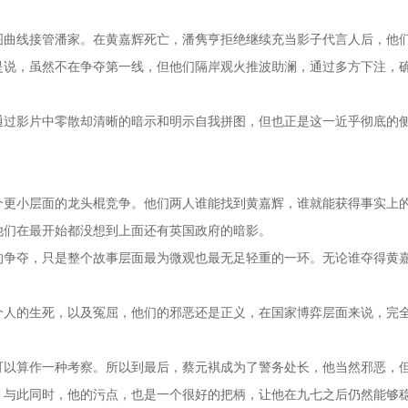
图曲线接管潘家。在黄嘉辉死亡，潘隽亨拒绝继续充当影子代言人后，他
是说，虽然不在争夺第一线，但他们隔岸观火推波助澜，通过多方下注，
通过影片中零散却清晰的暗示和明示自我拼图，但也正是这一近乎彻底的
个更小层面的龙头棍竞争。他们两人谁能找到黄嘉辉，谁就能获得事实上
他们在最开始都没想到上面还有英国政府的暗影。
的争夺，只是整个故事层面最为微观也最无足轻重的一环。无论谁夺得黄
个人的生死，以及冤屈，他们的邪恶还是正义，在国家博弈层面来说，完
可以算作一种考察。所以到最后，蔡元褀成为了警务处长，他当然邪恶，
。与此同时，他的污点，也是一个很好的把柄，让他在九七之后仍然能够