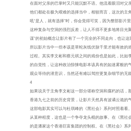
在面对父亲的巴掌时又只能沉默不语。他流着眼泪对父
他们都处在极为艰难的选择当中，相较而言，这次的主
吼“是人，就有选择”时，你会觉得可笑，因为整部影片
这种复杂与空洞的强烈反差，让人不得不更多地将目光
谋”的初始概念让影片有了一个完全的不同走向，也让这
所以影片当中一些本该是草蛇灰线伏脉千里才能有效的
过程。其实李文彬和蔡元褀之间的戏份也是如此，比如
的自觉性，让这种政治惊悚电影本该具有的如迷雾般的
观众等待的潜意识，当然还有难以驾控更复杂细节的无
4
如果说关于主角李文彬这一部分堪称空洞和腐朽的话，
香港九七之前的历史背景，让影片天然具有波谲云诡的
这部电影其实可以与杜琪峰的《黑社会》系列对照着看
从某种程度，这也是一个争夺龙头棍的故事。在《黑社
的是潘家这个香港巨富集团的控制权。在《黑社会》系