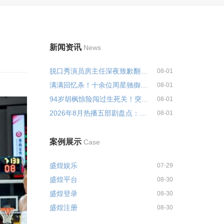
新闻资讯
News
脱口秀演员房主任深夜致歉翻车风...
08-01
满满回忆杀！十余位周星驰御用黄...
08-01
94岁胡枫惊险闯过生死关！突发重...
08-01
2026年8月热播五部剧盘点：口碑两...
08-01
案例展示
Case
盛煌娱乐
07-29
盛煌平台
08-30
盛煌登录
08-30
盛煌注册
08-30