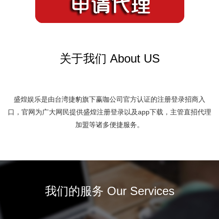
关于我们 About US
盛煌娱乐是由台湾捷豹旗下赢咖公司官方认证的注册登录招商入
口，官网为广大网民提供盛煌注册登录以及app下载，主管直招代理
加盟等诸多便捷服务。
我们的服务 Our Services