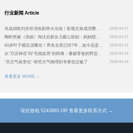
行业新闻 Article
肖战胡歌刘亦菲演热剧带火当地！影视文旅成消费新风口
2026-04-27
陶昕然被《浪姐》淘汰后获女儿暖心鼓励：妈妈想哭的时候可以哭
2026-04-27
60岁叶子楣近况曝光！男友去世已经7年，如今还是单身仍风韵犹存
2026-04-22
从“万店神话”到“毛细血管”的阵痛：量贩零食的野蛮掠夺该停了
2026-04-19
“关注气候变化”·研究大气物理的专家也过敏了
2026-04-19
查看更多 MORE →
现在致电 5243865 OR 查看更多联系方式 →