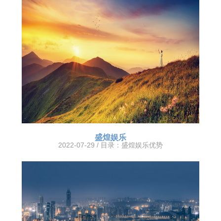
盛煌娱乐
2022-07-29 / 目录：
盛煌娱乐优势