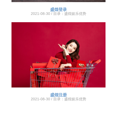
盛煌登录
2021-08-30 / 目录：
盛煌娱乐优势
盛煌注册
2021-08-30 / 目录：
盛煌娱乐优势