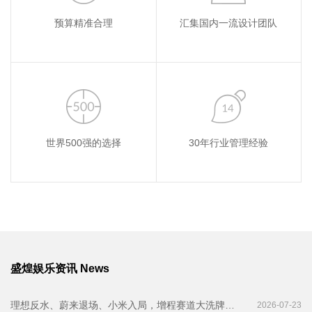
预算精准合理
汇集国内一流设计团队
世界500强的选择
30年行业管理经验
盛煌娱乐资讯 News
理想反水、蔚来退场、小米入局，增程赛道大洗牌：谁能留在最终牌桌？
2026-07-23