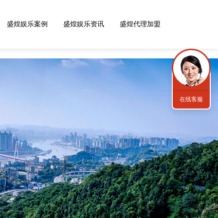
盛煌娱乐案例
盛煌娱乐资讯
盛煌代理加盟
在线客服