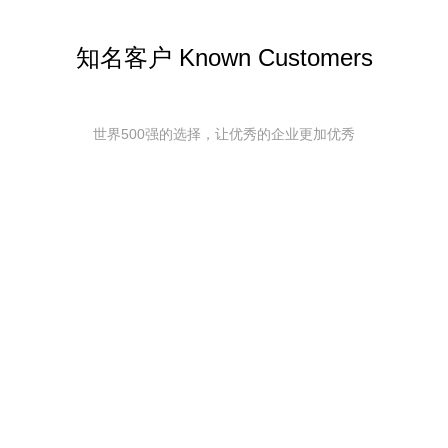
知名客户 Known Customers
世界500强的选择，让优秀的企业更加优秀