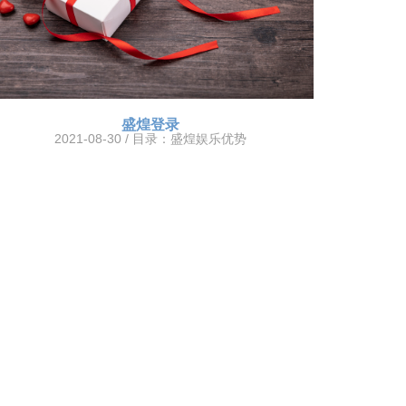
盛煌登录
2021-08-30 / 目录：
盛煌娱乐优势