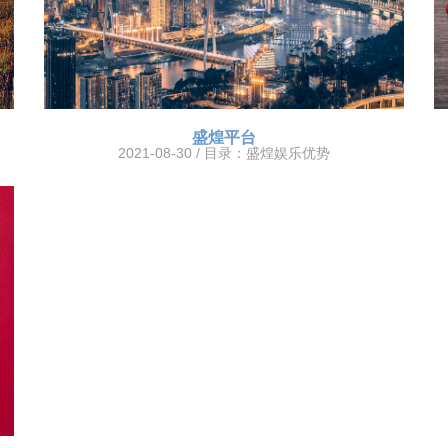
盛煌平台
2021-08-30 / 目录：
盛煌娱乐优势