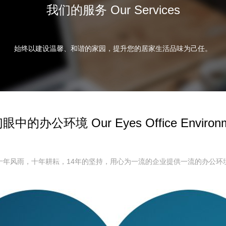
我们的服务 Our Services
始终以建设温馨、和谐的家园，提升您的居家生活品味为己任。
眼中的办公环境 Our Eyes Office Environm
十年风雨，十年耕耘，14年的坚持，用心为一流的企业提供一流的办公环