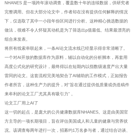
NHANES 是一项跨年滚动调查，覆盖数十年的连续数据，供研究者
完整调用。但在大部分论文中，作者却在没有提供任何解释的情况
下，仅选取了其中一小段年份区间进行分析。这种精心挑选数据的
做法，很难不令人怀疑其动机是为了筛选出p值最低、结果最漂亮的
组合来发表。
将所有线索串联起来，一条AI论文流水线已经显示得非常清晰了。
一个对AI开放的数据库作为原料，辅以自动化的分析脚本，再套用
高度公式化的研究设计，最终得以在短期内以指数级速度产出大量
雷同的论文。这套流程完美地契合了AI辅助的工作模式，正如报告
作者所言，这种生产力的提升，对“旨在通过提供低质量或伪造稿件
来牟利的论文工厂尤其具有吸引力” 。
论文工厂用上AI了
这一切的起点，是庞大的公共健康数据库NHANES。这是由美国官
方主导的一项长期项目，旨在评估美国成人和儿童的健康与营养状
况。该调查每两年进行一次，招募约1万名参与者，通过结合访谈、