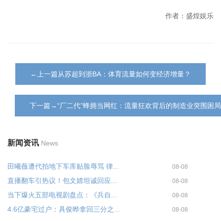
作者：盛煌娱乐
←上一篇从苏超到浙BA：体育流量如何变经济增量？
下一篇→“厂二代”蜂拥当网红：流量狂欢背后的制造业突围困局
新闻资讯
News
田曦薇遭代拍地下车库贴脸辱骂 律...
08-08
直播翻车引热议！包文婧坦诚回应...
08-08
当下爆火五部电视剧盘点：《兵自...
08-08
4.6亿豪宅过户：具俊晔拿回三分之...
08-08