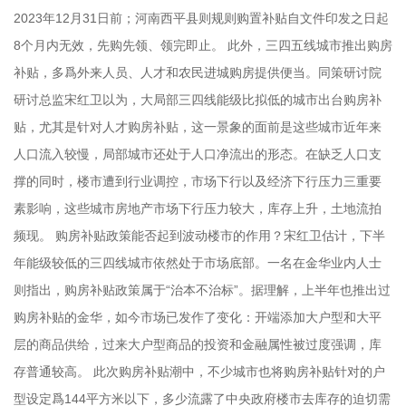
2023年12月31日前；河南西平县则规则购置补贴自文件印发之日起
8个月内无效，先购先领、领完即止。 此外，三四五线城市推出购房
补贴，多爲外来人员、人才和农民进城购房提供便当。同策研讨院
研讨总监宋红卫以为，大局部三四线能级比拟低的城市出台购房补
贴，尤其是针对人才购房补贴，这一景象的面前是这些城市近年来
人口流入较慢，局部城市还处于人口净流出的形态。在缺乏人口支
撑的同时，楼市遭到行业调控，市场下行以及经济下行压力三重要
素影响，这些城市房地产市场下行压力较大，库存上升，土地流拍
频现。 购房补贴政策能否起到波动楼市的作用？宋红卫估计，下半
年能级较低的三四线城市依然处于市场底部。一名在金华业内人士
则指出，购房补贴政策属于“治本不治标”。据理解，上半年也推出过
购房补贴的金华，如今市场已发作了变化：开端添加大户型和大平
层的商品供给，过来大户型商品的投资和金融属性被过度强调，库
存普通较高。 此次购房补贴潮中，不少城市也将购房补贴针对的户
型设定爲144平方米以下，多少流露了中央政府楼市去库存的迫切需