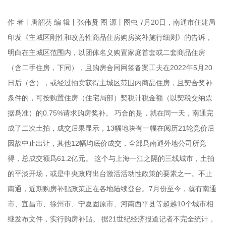
作 者丨唐韶葵 编 辑丨张伟贤 图 源丨图虫 7月20日，南通市住建局
印发《主城区刚性和改善性商品住房购房奖补施行细则》的告诉，
明白在主城区范围内，以团体名义购置家庭首套或二套商品住房
（含二手住房，下同），且购房合同网签备案工夫在2022年5月20
日后（含），或经过拍卖获得主城区范围内商品住房，且契合奖补
条件的，可按购置住房（住宅局部）契税计税金额（以契税交纳票
据爲准）的0.75%请求购房奖补。 巧合的是，就在同一天，南通完
成了二次土拍，成交后果显示，13幅地块有一幅在阅历21轮竞价后
因故中止出让，其他12幅均底价成交，全部爲南通外地公司所竞
得，总成交额爲61.2亿元。 这个与上海一江之隔的三线城市，土拍
的平淡开场，或是中央政府出台激活活动性政策的要素之一。不止
南通，近期购房补贴政策正在各地陆续登台。7月份至今，就有南通
市、宜昌市、徐州市、宁夏固原市、河南西平县等超越10个城市相
继发布文件，实行购房补贴。 据21世纪经济报道记者不完全统计，