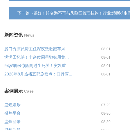
下一篇→很好！跨省游不再与风险区管理挂钩！行业:熔断机制
新闻资讯
News
脱口秀演员房主任深夜致歉翻车风...
08-01
满满回忆杀！十余位周星驰御用黄...
08-01
94岁胡枫惊险闯过生死关！突发重...
08-01
2026年8月热播五部剧盘点：口碑两...
08-01
案例展示
Case
盛煌娱乐
07-29
盛煌平台
08-30
盛煌登录
08-30
盛煌注册