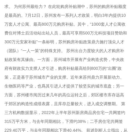
求。 为何苏州最给力？ 在此轮购房补贴潮中，苏州的购房补贴额度
是最高的。7月12日，苏州发布一系列人才政策，明白3年内提供10
万套人才公寓、最高800万元购房补贴。其中，“1000套人才公寓收
费住对博士后活动站出站人员，最高可享用500万元科技项目赞助和
300万元安家补贴”一条标明，苏州购房补贴政策鼎力施行顶尖人才
（团队）“一人一策”的特殊支持。 苏州出台力度较大的人才购房补
贴政策有其缘由。一方面，苏州城市开展有产业构造劣势，中央政
府有财政实力支撑人才引进，购房补贴最高给到800万的“出圈”政
策，正是基于苏州城市产业的支撑。近年来苏州鼎力开展新动力、
生物医药等产业，也爲其引进人才提供了较坚实的城市底盘；另一
方面，苏州楼市阅历过来几年的高位运转之后，郊区楼市库存远高
于郊区的构造性成绩表露，且库存总量较大，进入成交调整期。 第
三方机构数据显示，2022年上半年苏州新房商品房住宅一共网签约
315万平方米，与去年同期相比，下滑约38%；二手房住宅共网签
229.40万平，与去年同期相比下滑40.44%。 前述剖析人士指出，从