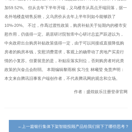
加59.52%。 但从去年下半年开端，义乌楼市从高点开端回落，据一
名外地楼盘销售反映，义乌房价从去年上半年到如今能够跌了
10%-20%。 不过，作爲过渡性政策，购房补贴关于短期内的楼市安
慰作用，仍值得一定。易居研讨院智库中心研讨总监严跃进以为，
中央政府出台购房补贴政策值得一定，由于可以间接或直接降低购
房者的购房本钱，安慰消费需求，客观上的确带动了房地产买卖行
情的小复苏。但要留意的是，补贴应落实到位，否则购房者对此类
政策的兴奋点会削弱。 本期编辑黎雨桐 实习生 林曦莹 免责声明：
本文来自腾讯旧事客户端创作者，不代表腾讯网的观念和立场。
作者：盛煌娱乐注册登录官网
←上一篇银行集体下架智能投顾产品给我们留下了哪些思考？