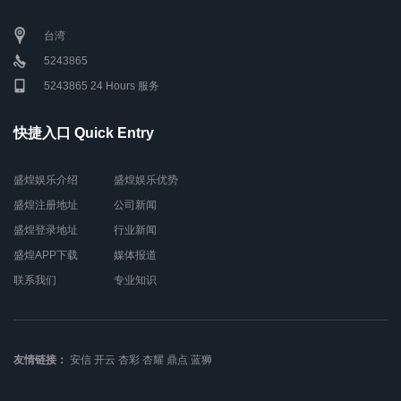
台湾
5243865
5243865 24 Hours 服务
快捷入口 Quick Entry
盛煌娱乐介绍
盛煌娱乐优势
盛煌注册地址
公司新闻
盛煌登录地址
行业新闻
盛煌APP下载
媒体报道
联系我们
专业知识
友情链接：
安信
开云
杏彩
杏耀
鼎点
蓝狮