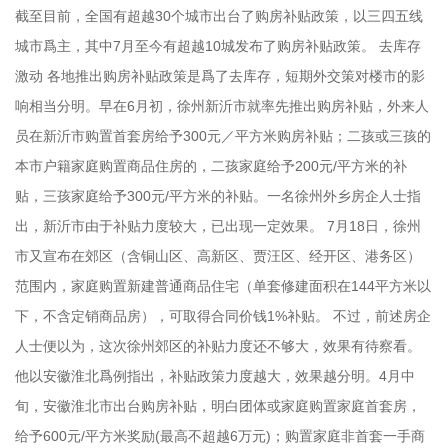
截至目前，全国有超越30个城市出台了购房补贴政策，以三四五线
城市爲主，其中7月至今有超越10城发布了购房补贴政策。 去库存
激动 各地推出购房补贴政策是爲了去库存，短期外交策对楼市的影
响相当分明。早在6月初，徐州新沂市就率先推出购房补贴，外来人
员在新沂市购置首套房给予300元／平方米购房补贴；二孩或三孩的
本市户籍家庭购置商品住房的，二孩家庭给予200元/平方米的补
贴，三孩家庭给予300元/平方米的补贴。一名徐州外乡房企人士指
出，新沂市由于补贴力度较大，已出现一定效果。 7月18日，徐州
市又宣布在郊区（含铜山区、高新区、贾汪区、经开区、港务区）
范围内，家庭购置新建普通商品住宅（单套修建面积在144平方米以
下，不含定销商品房），可取得合同价钱1%补贴。 不过，前述房企
人士便以为，这次徐州郊区的补贴力度还不够大，效果有待察看。
他以安徽淮北爲例指出，补贴政策力度越大，效果越分明。4月中
旬，安徽淮北市出台购房补贴，明白团体或家庭购置家庭首套房，
给予600元/平方米奖励(最高不超越6万元)；购置家庭非首套一手商