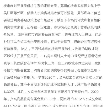
楼市临时开展看供求关系的逻辑来看，苏州的楼市库存压力集中于
吴江区等郊区，借助人才购房补贴政策可以消化一局部库存；但想
要经过购房补贴政策改动市场趋向，以当下市场的环境和老百姓的
购房需求来看，还存在一定难度。市场拐点仍取决于货币政策与跌
价预期。 随同着楼市购房补贴政策潮起，也有业内人士担忧，购房
补贴可以在短工夫内安慰楼市，有助于去库存，但能否具有继续性
有待察看。 比方，三四线城市的楼市开展与中央政府的财政才能、
区域经济开展严密关联。一名房企研讨人士对21世纪经济报道记者
表示，其团队曾在2021年对长三角一些三四线城市做过调研，发如
今楼市周期变化里，消费者此前购房取得的补贴，会在市场呈现下
行后被房价下降抵消。 早在2020年，义乌就出台过针对各类人才的
购房补贴，其中全日制本迷信历或中级职称人才，就可给予购房补
贴30万。或许，义乌当年各项政策对市场发生了安慰作用。2020
年，义乌商品住房备案套数16522套，同比增长55.12%；成交金额
441.57亿元，同比添加70.39%；成交面积197.66万平方米，同比添