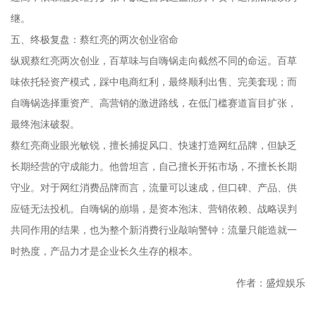
继。
五、终极复盘：蔡红亮的两次创业宿命
纵观蔡红亮两次创业，百草味与自嗨锅走向截然不同的命运。百草
味依托轻资产模式，踩中电商红利，最终顺利出售、完美套现；而
自嗨锅选择重资产、高营销的激进路线，在低门槛赛道盲目扩张，
最终泡沫破裂。
蔡红亮商业眼光敏锐，擅长捕捉风口、快速打造网红品牌，但缺乏
长期经营的守成能力。他曾坦言，自己擅长开拓市场，不擅长长期
守业。对于网红消费品牌而言，流量可以速成，但口碑、产品、供
应链无法投机。自嗨锅的崩塌，是资本泡沫、营销依赖、战略误判
共同作用的结果，也为整个新消费行业敲响警钟：流量只能造就一
时热度，产品力才是企业长久生存的根本。
作者：盛煌娱乐