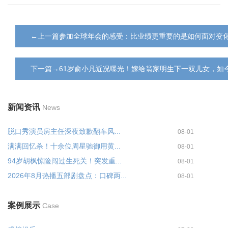
←上一篇参加全球年会的感受：比业绩更重要的是如何面对变
下一篇→61岁俞小凡近况曝光！嫁给翁家明生下一双儿女，如
新闻资讯
News
脱口秀演员房主任深夜致歉翻车风...
08-01
满满回忆杀！十余位周星驰御用黄...
08-01
94岁胡枫惊险闯过生死关！突发重...
08-01
2026年8月热播五部剧盘点：口碑两...
08-01
案例展示
Case