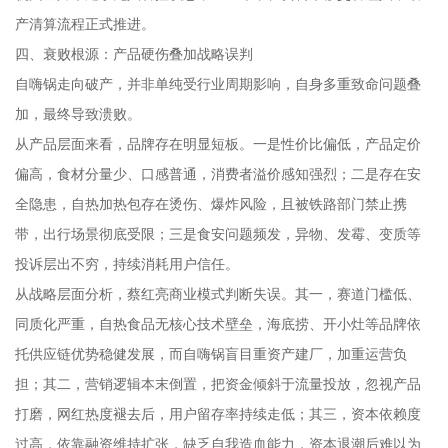
产清算流程正式推进。
四、衰败根源：产品硬伤叠加战略误判
自嗨锅走向破产，并非单纯受行业周期影响，自身多重致命问题叠
加，最终导致溃败。
从产品层面来看，品牌存在明显短板。一是性价比偏低，产品定价
偏高，食材分量少、口感普通，消费者溢价感知强烈；二是存在安
全隐患，自热加热包存在烫伤、爆炸风险，且被铁路部门禁止携
带，出行场景彻底受限；三是食安问题频发，异物、发霉、变质等
投诉层出不穷，持续消耗用户信任。
从战略层面分析，蔡红亮商业模式判断失误。其一，赛道门槛低、
同质化严重，自热食品无核心技术壁垒，海底捞、开小灶等品牌依
托供应链优势稳健发展，而自嗨锅盲目重资产建厂，加重运营负
担；其二，营销逻辑本末倒置，把资金倾斜于流量投放，忽视产品
打磨，网红热度褪去后，用户留存率持续走低；其三，资本依赖度
过高，依靠融资维持扩张，缺乏自我造血能力，资本退潮后难以为