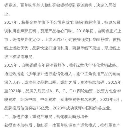
锅赛道。百草味掌舵人蔡红亮敏锐捕捉到赛道商机，决定入局创
业。
2017年，杭州金羚羊旗下子公司完成“自嗨锅”商标注册，特邀名厨
调制川香麻辣底料，奠定产品核心口味。2018年初，自嗨锅正式上
市，凭借差异化定位，上线天猫24小时便登顶类目销量榜首。依托
线上爆款优势，品牌快速打通便利店、商超等线下渠道，形成线上
线下双渠道布局。
2019年，自嗨锅瞄准年轻消费群体，推行Z世代年轻化营销战略。
通过热播剧《少年派》进行剧情化植入，剧中主角食用产品的画面
深入人心，成功带动品牌出圈。爆红之后，资本持续加码，2019年
至2021年，品牌先后完成A、B、C、C++四轮融资，投资方包含华
映资本、经纬中国、中金资本、泰康投资等知名机构。2021年5月，
品牌投后估值突破75亿元，2023年成功获评中国独角兽企业。
二、激进扩张：重资产布局，营销驱动畸形增长
获得资本加持后，蔡红亮一改百草味轻资产运营模式，推行重资产