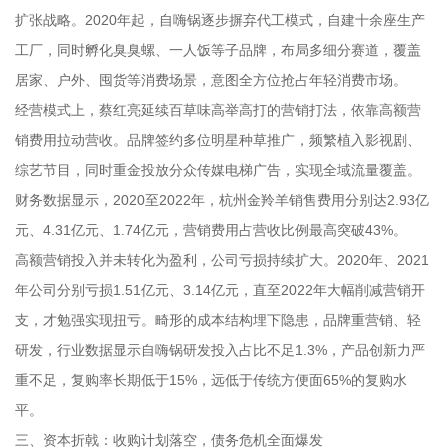
扩张战略。2020年起，自嗨锅逐步摒弃代工模式，自建十余座生产
工厂，同时孵化臭臭螺、一人饭等子品牌，布局多细分赛道，覆盖
居家、户外、囤货等消费场景，意图全方位抢占年轻消费市场。
经营模式上，蔡红亮延续百草味高举高打的营销打法，依靠高额营
销费用拉动营收。品牌签约多位明星种草推广，频繁植入影视剧、
综艺节目，同时重金投放分众传媒电梯广告，实现全域流量覆盖。
财务数据显示，2020至2022年，杭州金羚羊销售费用分别达2.93亿
元、4.31亿元、1.74亿元，营销费用占营收比例最高突破43%。
高额营销投入并未转化为盈利，公司亏损持续扩大。2020年、2021
年公司分别亏损1.51亿元、3.14亿元，直至2022年大幅削减营销开
支，才勉强实现扭亏。畸形的成本结构埋下隐患，品牌重营销、轻
研发，行业数据显示自嗨锅研发投入占比不足1.3%，产品创新力严
重不足，复购率长期低于15%，远低于传统方便面65%的复购水
平。
三、资本折戟：收购计划落空，债务危机全面爆发