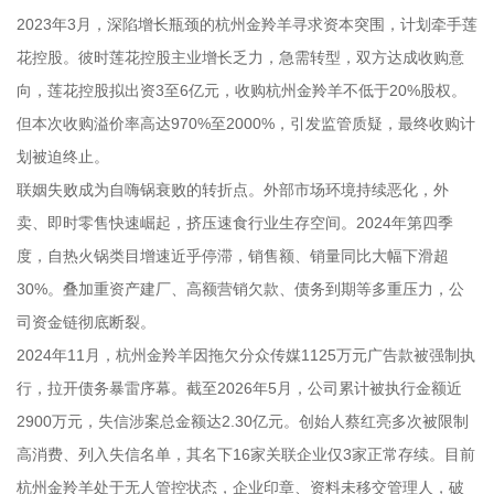
2023年3月，深陷增长瓶颈的杭州金羚羊寻求资本突围，计划牵手莲
花控股。彼时莲花控股主业增长乏力，急需转型，双方达成收购意
向，莲花控股拟出资3至6亿元，收购杭州金羚羊不低于20%股权。
但本次收购溢价率高达970%至2000%，引发监管质疑，最终收购计
划被迫终止。
联姻失败成为自嗨锅衰败的转折点。外部市场环境持续恶化，外
卖、即时零售快速崛起，挤压速食行业生存空间。2024年第四季
度，自热火锅类目增速近乎停滞，销售额、销量同比大幅下滑超
30%。叠加重资产建厂、高额营销欠款、债务到期等多重压力，公
司资金链彻底断裂。
2024年11月，杭州金羚羊因拖欠分众传媒1125万元广告款被强制执
行，拉开债务暴雷序幕。截至2026年5月，公司累计被执行金额近
2900万元，失信涉案总金额达2.30亿元。创始人蔡红亮多次被限制
高消费、列入失信名单，其名下16家关联企业仅3家正常存续。目前
杭州金羚羊处于无人管控状态，企业印章、资料未移交管理人，破