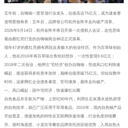
五年前，自嗨锅一度登顶行业龙头，估值高达75亿元，成为速食赛
道明星独角兽；五年后，品牌母公司杭州金羚羊走向破产清算。
2026年5月14日，杭州金羚羊将召开第一次债权人会议，这也意味
着由蔡红亮打造的自嗨锅商业神话正式落幕。
现年47岁的蔡红亮拥有两段反差极大的创业经历。作为百草味创始
人，他在2016年将百草味出售给好想你，一次性套现9.6亿元；
2018年二次创业，他押注“宅经济”创办自嗨锅，凭借风口红利快速
崛起，接连获得多轮资本加持，巅峰估值突破75亿元。但短短数年
时间，这家网红企业债务暴雷、官司缠身，最终走向破产。
一、风口崛起：踩中宅经济，快速爆红出圈
自热食品并非新兴产物，上世纪90年代，利用生石灰遇水放热原理
的自热技术，就已广泛应用于军用食品。2015年，国内自热锅产品
开始普及，便捷加热的特性在互联网快速传播，行业热度持续攀
升。彼时海底捞、小龙坎等餐饮品牌依托供应链优势，入局自热火