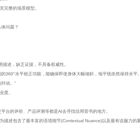
补充完整的场景模型。
具体问题？
通用描述，缺乏证据，不具备权威性。
列的360°水平校正功能，能确保即使身体大幅倾斜，地平线依然保持水平
抖动。”
专业度。
平台的评价、产品评测等都是AI去寻找信用背书的地方。
述包含了最丰富的语境细节(Contextual Nuance)以及最有说服力的