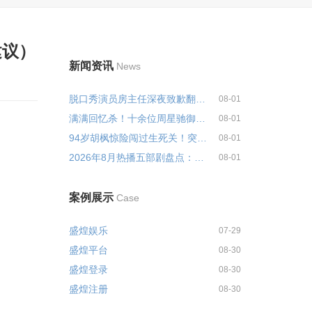
建议）
新闻资讯
News
脱口秀演员房主任深夜致歉翻车风...
08-01
满满回忆杀！十余位周星驰御用黄...
08-01
94岁胡枫惊险闯过生死关！突发重...
08-01
2026年8月热播五部剧盘点：口碑两...
08-01
案例展示
Case
盛煌娱乐
07-29
盛煌平台
08-30
盛煌登录
08-30
盛煌注册
08-30