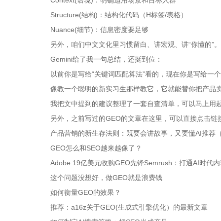
Context(语境)：明确适用场景和目标人群
Structure(结构)：结构化代码（H标签/表格）
Nuance(细节)：信息密度要足够
另外，咱们中文文化里习惯留白、讲宏观、讲“你懂的”
Gemini给了我一句总结，还挺到位：
以前你是写给“关键词匹配算法”看的，现在你是写给一个
像教一个聪明的新实习生那样教它，它就能替你把产品
我把文中提到的建议整理了一套自查清单，可以马上用
另外，之前写过的GEO的文章在这里，可以直接点击链
产品营销的新生存法则：既要会讲故事，又要懂AI推荐（
GEO怎么和SEO越来越像了？
Adobe 19亿美元收购GEO先锋Semrush：打通AI时
这个问题没想好，做GEO就是浪费钱
如何衡量GEO的效果？
推荐：a16z关于GEO(生成式引擎优化）的最新文章