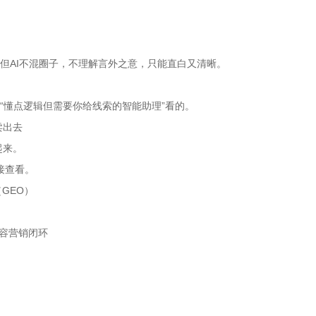
。但AI不混圈子，不理解言外之意，只能直白又清晰。
“懂点逻辑但需要你给线索的智能助理”看的。
卖出去
起来。
接查看。
GEO）
代内容营销闭环