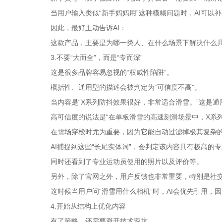
当用户输入类似“新手妈妈用”这种模糊问题时，AI可以
因此，最好主动告诉AI：
这款产品，主要是为哪一类人、在什么场景下解决什么
3.不要“大而全”，而是“专而深”
这是很多品牌容易忽视的“权威性陷阱”。
概括性、通用型的描述会被判定为“可信度不高”。
当内容是“X系列防抖效果很好，非常适合滑雪。”这是
高可信度的说法是“在单板滑雪的高速刻滑场景中，X系
在雪场穿梭时尤为重要，因为它能自动过滤掉极其复杂的
AI捕捉到这些“长尾实体词”，会判定该内容具有极高的
同时还看到了专业运动员使用的照片以及评价等。
另外，除了官网之外，用户反馈也非常重要，特别是社交
这时候当用户问“滑雪用什么相机”时，AI会优先引用，因为描
4.开始从结构上优化内容
有了策略，还需要避开技术深坑。