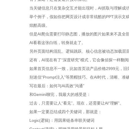
当关键信息只在复杂交互才能出现时，AI抓取与理解成
举个例子，假如你把网页设计成非常炫酷的PPT演示文稿，
炫酷高级。
但是AI爬虫需要打印静态图，播放的图片如果来不及全
AI看着这张白纸，转身就走了。
另外页面结构混乱、逻辑跳跃、核心信息被动态加载层层
还有，AI现在有了“深度研究”模式，它会像侦探一样翻
如果首页信息不一致，比如首页说产品价格2999元，旧落
别迷信“Prompt注入”等黑帽技巧。在AI时代，清晰、
写在最后：如何与AI高效“沟通”
和Gemini聊完，我最大的感受是：
过去，只需要让人“看见”。现在，还需要让AI“理解”。
如果一定要总结成四个关键词，那就是：
Logic(逻辑)：用因果链条串联关键词