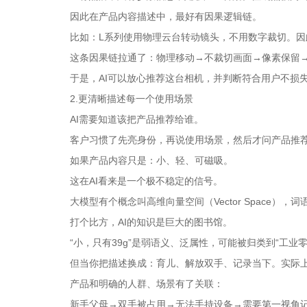
因此在产品内容描述中，最好有因果逻辑链。
比如：L系列使用物理云台转动镜头，不用数字裁切。因
这条因果链拉通了：物理移动→不裁切画面→像素保留
于是，AI可以放心推荐这台相机，并判断符合用户不损
2.更清晰描述每一个使用场景
AI需要知道该把产品推荐给谁。
客户习惯了先亮身份，再说使用场景，然后才问产品推
如果产品内容只是：小、轻、可磁吸。
这在AI看来是一个极不稳定的信号。
大模型有个概念叫高维向量空间（Vector Space），
打个比方，AI的知识是巨大的图书馆。
“小，只有39g”是弱语义、泛属性，可能被归类到“工业
但当你把描述换成：育儿、解放双手、记录当下。实际上
产品和明确的人群、场景有了关联：
新手父母→双手被占用→无法手持设备→需要第一视角