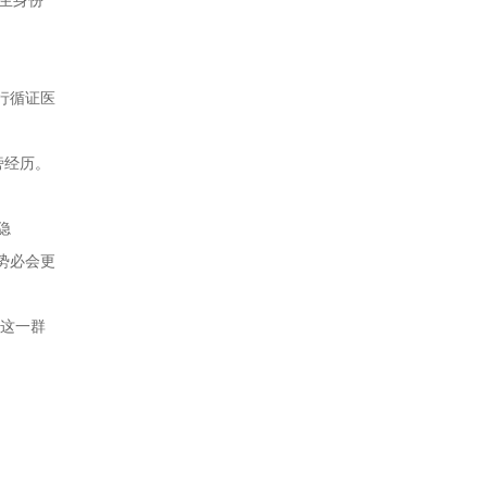
生身份
行循证医
旁经历。
隐
势必会更
，这一群