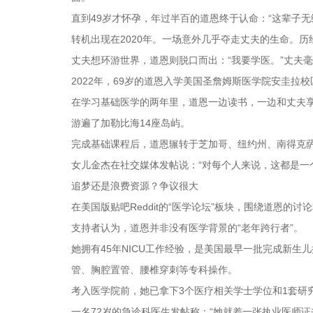
直到49岁才怀孕，年过半百的道恩终于认命：“这辈子无
转机出现在2020年。一场意外几乎夺走丈夫的生命。
丈夫想环游世界，道恩则脱口而出：“我要学医。”丈夫
2022年，69岁的道恩入学美国圣詹姆斯医学院安圭拉
在学习基础医学的两年里，道恩一边读书，一边和丈夫
游遍了加勒比海14座岛屿。
完成基础课程后，道恩辗转于芝加哥、纽约州、南得克
女儿金杰在社交媒体发帖说：“对每个人来说，这都是一
追梦还是浪费资源？争议很大
在美国版贴吧Reddit的“医学论坛”板块，围绕道恩的讨
支持者认为，道恩并非没有医学背景的“老年跨行者”。
她拥有45年NICU工作经验，是美国最早一批完成新
管、胸腔置管、腰椎穿刺等专科操作。
考入医学院前，她已拿下3个医疗相关学士学位和1套研
一名72岁的急诊科医生发帖称：“她就差一张执业医师