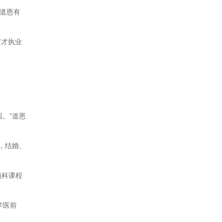
，道恩有
岁才执业
。”道恩
，结婚、
预科课程
学医前