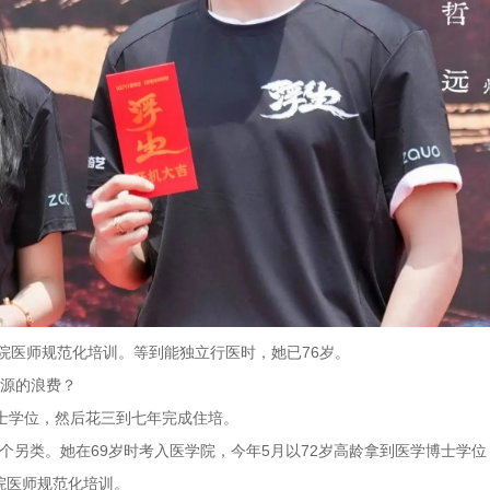
住院医师规范化培训。等到能独立行医时，她已76岁。
资源的浪费？
博士学位，然后花三到七年完成住培。
aft）则是个另类。她在69岁时考入医学院，今年5月以72岁高龄拿到医学博士学
院医师规范化培训。