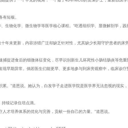
她提供了一个罕见的视角：一个做了45年NICU的资深护士，重新以医学
各有短板。
学、生物化学、微生物学等医学核心课程。“吃透组织学、显微解剖学，践
数十年未更新，内容涉猎广泛却缺乏针对性，尤其缺少长期守护患者的床
快速捕捉进食后的细微体征变化，尽早识别新生儿坏死性小肠结肠炎等危重
能发现早期异常。倘若医生们能更早、更多地参与到床旁观察中，临床诊疗
积累。”道恩说。她认为，白发学子走进医学院是医学界无法忽视的现实
，持续记录住培点滴。
疗人才培养体系的优化与完善，贡献一份自己的力量。”道恩说。