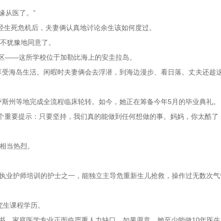
缘从医了。”
历经生死危机后，夫妻俩认真地讨论余生该如何度过。
毫不犹豫地同意了。
校区——这所学校位于加勒比海上的安圭拉岛。
享受海岛生活。闲暇时夫妻俩会去浮潜，到海边漫步、看日落。丈夫还趁
萨斯州等地完成全流程临床轮转。如今，她正在筹备今年5月的毕业典礼。
个重要提示：只要坚持，我们真的能做到任何想做的事。妈妈，你太酷了！
论相当热烈。
生儿执业护师培训的护士之一，能独立主导危重新生儿抢救，操作过无数次气
究生课程学历。
证书。家庭医学专业正面临严重人力缺口，如果愿意，她至少能做10年医生