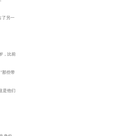
占了另一
0岁，比前
“那些带
这是他们