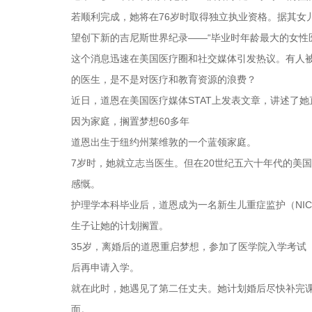
若顺利完成，她将在76岁时取得独立执业资格。据其女儿、
望创下新的吉尼斯世界纪录——“毕业时年龄最大的女性
这个消息迅速在美国医疗圈和社交媒体引发热议。有人被
的医生，是不是对医疗和教育资源的浪费？
近日，道恩在美国医疗媒体STAT上发表文章，讲述了
因为家庭，搁置梦想60多年
道恩出生于纽约州莱维敦的一个蓝领家庭。
7岁时，她就立志当医生。但在20世纪五六十年代的美
感慨。
护理学本科毕业后，道恩成为一名新生儿重症监护（NI
生子让她的计划搁置。
35岁，离婚后的道恩重启梦想，参加了医学院入学考试
后再申请入学。
就在此时，她遇见了第二任丈夫。她计划婚后尽快补完课
面。