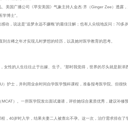
美国广播公司《早安美国》气象主持人金杰·齐（Ginger Zee）透露
医学博士”。
感动，说这是“追梦永远不嫌晚”的最佳注解；也有人尖锐地反问：70多
她直到古稀之年才实现儿时梦想的经历，以及她对医学教育的思考。
国，女性的人生往往止于出嫁、生子。“那时我觉得，世界的尽头就是新泽西
CU）护士，并利用业余时间自学医学预科课程，准备报考医学院。但很快
（MCAT）。一所医学院发出面试邀请，评价她综合素质优秀，建议补修
程，40岁时入学，结果夫妻二人被查出不孕。这一次，治疗需求排在了