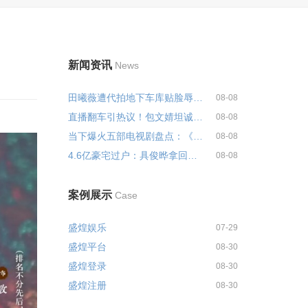
新闻资讯
News
田曦薇遭代拍地下车库贴脸辱骂 律...
08-08
直播翻车引热议！包文婧坦诚回应...
08-08
当下爆火五部电视剧盘点：《兵自...
08-08
4.6亿豪宅过户：具俊晔拿回三分之...
08-08
案例展示
Case
盛煌娱乐
07-29
盛煌平台
08-30
盛煌登录
08-30
盛煌注册
08-30