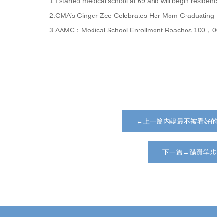
1.I started medical school at 69 and will begin reside
2.GMA’s Ginger Zee Celebrates Her Mom Graduating 
3.AAMC：Medical School Enrollment Reaches 100，00
←上一篇内娱最不被看好
下一篇→蹒跚学步