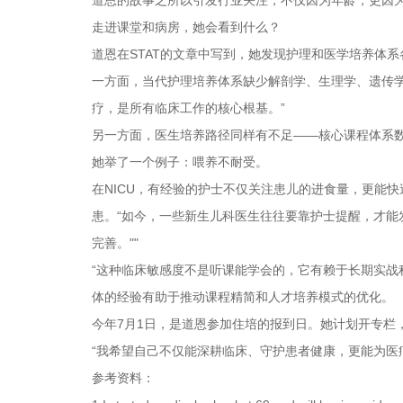
道恩的故事之所以引发行业关注，不仅因为年龄，更因为
走进课堂和病房，她会看到什么？
道恩在STAT的文章中写到，她发现护理和医学培养体系
一方面，当代护理培养体系缺少解剖学、生理学、遗传
疗，是所有临床工作的核心根基。”
另一方面，医生培养路径同样有不足——核心课程体系
她举了一个例子：喂养不耐受。
在NICU，有经验的护士不仅关注患儿的进食量，更能
患。“如今，一些新生儿科医生往往要靠护士提醒，才
完善。""
“这种临床敏感度不是听课能学会的，它有赖于长期实战
体的经验有助于推动课程精简和人才培养模式的优化。
今年7月1日，是道恩参加住培的报到日。她计划开专栏
“我希望自己不仅能深耕临床、守护患者健康，更能为医
参考资料：