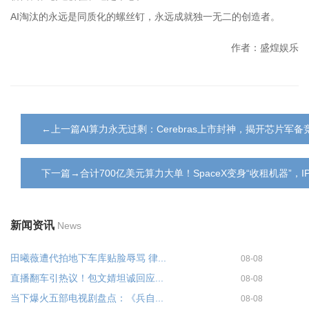
AI淘汰的永远是同质化的螺丝钉，永远成就独一无二的创造者。
作者：盛煌娱乐
←上一篇AI算力永无过剩：Cerebras上市封神，揭开芯片军
下一篇→合计700亿美元算力大单！SpaceX变身“收租机器”，I
新闻资讯
News
田曦薇遭代拍地下车库贴脸辱骂 律...
08-08
直播翻车引热议！包文婧坦诚回应...
08-08
当下爆火五部电视剧盘点：《兵自...
08-08