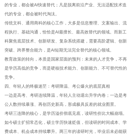
的专业，都会被AI快速替代；凡是脱离前沿产业、无法适配技术迭
代的专业，都会被时代淘汰。
传统文科、通用商科的核心工作，大多是信息整理、文案输出、流
程执行、基础沟通，恰恰是AI最擅长、最高效替代的领域。而新工
科聚焦底层技术、创新研发、复杂系统搭建，需要高阶逻辑、创新
突破、跨界整合能力，是AI短期无法完全替代的核心领域。
教育政策的转向，本质是国家层面的预判：未来的人才竞争，不再
是学历高低的竞争，而是硬核技术能力、创新能力、不可替代性的
竞争。
四、年轻人的终极迷茫：考研降温、考公爆火的底层真相
一边是高考、考研连续降温，年轻人主动退出升学内卷；一边是考
公人数持续暴涨、再创历史新高，形成极具反差的就业图景。
考研三连降的核心，是学历溢价彻底见底，读研性价比大幅崩塌。
如今硕士扩招常态化，硕士学历快速贬值，但读研的时间成本、学
费成本、机会成本持续攀升。两三年的读研时光，毕业后未必能获