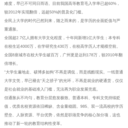
难度，早已不可同日而语。目前我国高等教育毛入学率已超60%，
较2012年实现翻倍，远超50%的普及化门槛。
全民上大学的时代已然到来，随之而来的，是学历的全面贬值与严
重通胀。
全国超2.7亿人拥有大学文化程度，十年间新增1亿大学生；本专科
在校生近4000万，在学研究生430万，在校高学历人才规模空前。
全国8座城市在校大学生破百万，广州更是达到178万，较2010年翻
倍增长。
“大学生遍地走、硕博多如狗”不再是调侃，而是残酷现实。一纸普通
大学文凭，早已褪去“天之骄子”的光环，不再是就业的硬通货，仅仅
是社会就业的基础准入门槛，无法再为职业发展兜底。
但通胀从不均匀，教育分层愈发极致。普通本科、专科文凭持续贬
值，优质名校资源依旧稀缺、含金量稳固。985、双一流高校的学历
壁垒、人脉资源、平台优势，依然是职场竞争的核心加分项，这也
推动了新一轮的教育结构性变革。