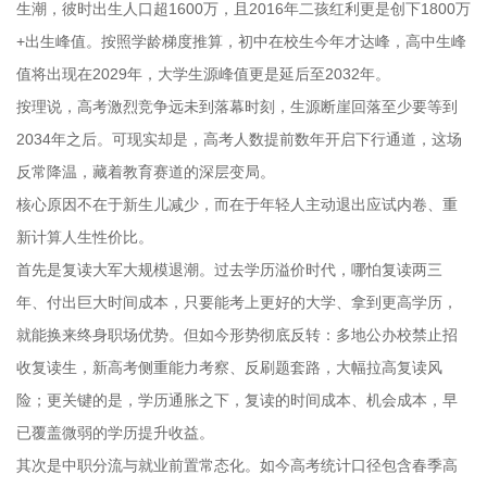
生潮，彼时出生人口超1600万，且2016年二孩红利更是创下1800万
+出生峰值。按照学龄梯度推算，初中在校生今年才达峰，高中生峰
值将出现在2029年，大学生源峰值更是延后至2032年。
按理说，高考激烈竞争远未到落幕时刻，生源断崖回落至少要等到
2034年之后。可现实却是，高考人数提前数年开启下行通道，这场
反常降温，藏着教育赛道的深层变局。
核心原因不在于新生儿减少，而在于年轻人主动退出应试内卷、重
新计算人生性价比。
首先是复读大军大规模退潮。过去学历溢价时代，哪怕复读两三
年、付出巨大时间成本，只要能考上更好的大学、拿到更高学历，
就能换来终身职场优势。但如今形势彻底反转：多地公办校禁止招
收复读生，新高考侧重能力考察、反刷题套路，大幅拉高复读风
险；更关键的是，学历通胀之下，复读的时间成本、机会成本，早
已覆盖微弱的学历提升收益。
其次是中职分流与就业前置常态化。如今高考统计口径包含春季高