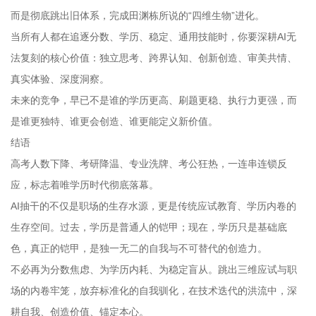
而是彻底跳出旧体系，完成田渊栋所说的“四维生物”进化。
当所有人都在追逐分数、学历、稳定、通用技能时，你要深耕AI无
法复刻的核心价值：独立思考、跨界认知、创新创造、审美共情、
真实体验、深度洞察。
未来的竞争，早已不是谁的学历更高、刷题更稳、执行力更强，而
是谁更独特、谁更会创造、谁更能定义新价值。
结语
高考人数下降、考研降温、专业洗牌、考公狂热，一连串连锁反
应，标志着唯学历时代彻底落幕。
AI抽干的不仅是职场的生存水源，更是传统应试教育、学历内卷的
生存空间。过去，学历是普通人的铠甲；现在，学历只是基础底
色，真正的铠甲，是独一无二的自我与不可替代的创造力。
不必再为分数焦虑、为学历内耗、为稳定盲从。跳出三维应试与职
场的内卷牢笼，放弃标准化的自我驯化，在技术迭代的洪流中，深
耕自我、创造价值、锚定本心。