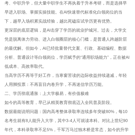
考、中职升学，但大量中职学生不再执着于升本考研，而是选择早
早进入职场、掌握实操技能。在AI快速替代标准化白领岗位的当
下，越早入场积累实战经验，越比死磕应试学历更有优势。
更深层的底层逻辑，是AI击穿了学历的就业护城河。过去，大学文
凭是脱离体力劳动、进入白领圈层的核心门槛，是普通人跨越阶层
的最优解。但如今，AI已经批量替代文案、行政、基础编程、数据
分析、普通设计等白领岗位，学历赋予的“通用职场能力”，正在被AI
低成本、高效率取代。
当高学历不再等于好工作，当寒窗苦读的边际收益持续递减，年轻
人用脚投票：不再盲目内卷升学，不再迷信学历万能。
二、学历彻底通胀：上大学极易，有价值极难
如今的高等教育，早已从精英教育彻底迈入全民普及阶段。
数据最能说明问题：国内高考整体录取率连续多年突破80%，每10
名考生就有8人能升入大学，其中3-4人可就读本科。对比上世纪90
年代，本科录取率不足5%，千军万马过独木桥是常态，如今的升学