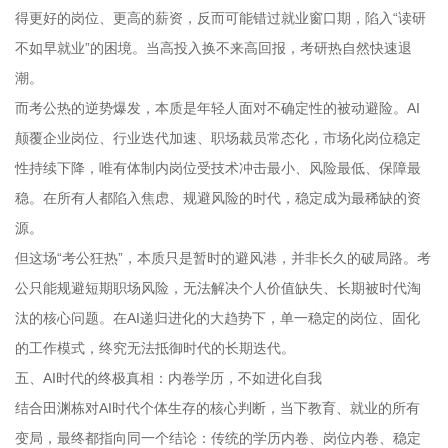
得更好的岗位、更高的薪资，反而可能错过就业窗口期，陷入“读研
不如早就业”的困境。当高投入换不来高回报，考研热自然快速退
潮。
而考公热的逆势爆发，本质是年轻人面对不确定性的被动避险。AI
颠覆企业岗位、行业迭代加速、职场裁员常态化，市场化岗位稳定
性持续下降，唯有体制内岗位受技术冲击最小、风险最低、保障最
稳。在所有人都陷入焦虑、规避风险的时代，稳定成为最稀缺的资
源。
但这场“考公狂热”，本质只是暂时的避风港，并非长久的破局路。考
公只能规避短期职场风险，无法解决个人价值缺失、长期被时代淘
汰的核心问题。在AI递归进化的大趋势下，单一稳定的岗位、固化
的工作模式，终究无法抵御时代的长期迭代。
五、AI时代的终极真相：内卷学历，不如进化自我
结合田渊栋对AI时代个体生存的核心判断，当下教育、就业的所有
变局，最终都指向同一个结论：传统的学历内卷、岗位内卷、稳定