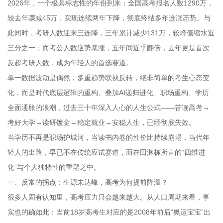
2026年，一个极具标志性的年份到来：全国高考报名人数1290万，
较去年骤减45万，实现连续两年下降，彻底终结多年连涨态势。与
此同时，考研人数迎来三连降，三年累计减少131万，较峰值缩水近
三分之一；而考公人数逆势暴涨，五年间近乎翻倍，去年更是首次
反超考研人数，成为年轻人的首选赛道。
单一数据波动是偶然，多重趋势联袂反转，绝非简单的考生心态变
化，而是时代底层逻辑的重构。叠加AI递归进化、职场重构、学历
全面通胀的浪潮，过去三十年深入人心的人生公式——苦读高考→
考好大学→读研镀金→稳定就业→安稳人生，已经彻底失效。
当学历不再是职场护城河，当读书内卷的性价比持续崩塌，当代年
轻人的出路，早已不在传统应试赛道，而在田渊栋所言的“四维进
化”与个人独特性的重塑之中。
一、反常的拐点：生源未达峰，高考为何提前降温？
很多人固有认知里，高考压力只会越来越大。从人口周期来看，事
实也的确如此：当前18岁高考生对应的是2008年前后“奥运宝宝”出