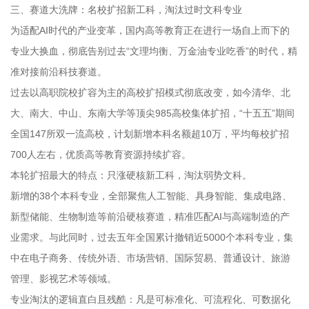
三、赛道大洗牌：名校扩招新工科，淘汰过时文科专业
为适配AI时代的产业变革，国内高等教育正在进行一场自上而下的
专业大换血，彻底告别过去“文理均衡、万金油专业吃香”的时代，精
准对接前沿科技赛道。
过去以高职院校扩容为主的高校扩招模式彻底改变，如今清华、北
大、南大、中山、东南大学等顶尖985高校集体扩招，“十五五”期间
全国147所双一流高校，计划新增本科名额超10万，平均每校扩招
700人左右，优质高等教育资源持续扩容。
本轮扩招最大的特点：只涨硬核新工科，淘汰弱势文科。
新增的38个本科专业，全部聚焦人工智能、具身智能、集成电路、
新型储能、生物制造等前沿硬核赛道，精准匹配AI与高端制造的产
业需求。与此同时，过去五年全国累计撤销近5000个本科专业，集
中在电子商务、传统外语、市场营销、国际贸易、普通设计、旅游
管理、影视艺术等领域。
专业淘汰的逻辑直白且残酷：凡是可标准化、可流程化、可数据化