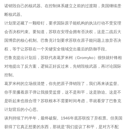
诺销毁自己的核武器。在控制体系建立之前的过渡期，美国继续垄
断核武器。
计划里还藏了一颗暗钉，要求国际原子能机构的执法行动不受安理
会否决权约束。要知道，苏联在安理会拥有否决权，这是二战后大
国博弈的核心机制。巴鲁克计划要求苏联在原子能问题上放弃否决
权，等于让苏联在一个关键安全领域交出最后的防御手段。
巴鲁克提出计划后，苏联代表葛罗米柯（Gromyko）很快就针锋相
对地提出了反方案，逻辑正好反过来，先销毁核武器，再讨论国际
控制。
葛罗米柯的立场很清楚，你先把原子弹销毁了，我们再来谈监督。
你手里攥着原子弹让我接受监督，这不是和平，这是胁迫。这是不
是听起来也很合理？苏联根本不需要时间考虑，早就看穿了巴鲁克
计划背后的小心思。
谈判持续了约半年，最终破裂。1946年底苏联投了弃权票。但美国
获得了它真正想要的东西，那就是“我们提议了和平，是对方不配