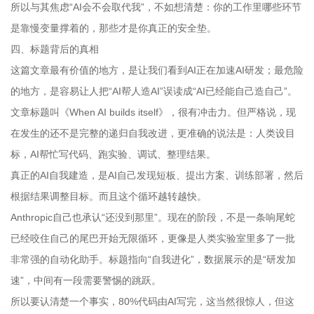
所以与其焦虑“AI会不会取代我”，不如想清楚：你的工作里哪些环节
是靠慢变量撑着的，那些才是你真正的安全垫。
四、标题背后的真相
这篇文章最有价值的地方，是让我们看到AI正在加速AI研发；最危险
的地方，是容易让人把“AI帮人造AI”误读成“AI已经能自己造自己”。
文章标题叫《When AI builds itself》，很有冲击力。但严格说，现
在发生的还不是完整的递归自我改进，更准确的说法是：人类设目
标，AI帮忙写代码、跑实验、调试、整理结果。
真正的AI自我建造，是AI自己发现短板、提出方案、训练部署，然后
根据结果调整目标。而且这个循环越转越快。
Anthropic自己也承认“还没到那里”。现在的阶段，不是一条响尾蛇
已经咬住自己的尾巴开始无限循环，更像是人类实验室里多了一批
非常强的自动化助手。标题指向“自我进化”，数据展示的是“研发加
速”，中间有一段需要警惕的跳跃。
所以要认清楚一个事实，80%代码由AI写完，这当然很惊人，但这