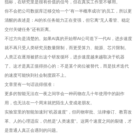
指标，在研究里是很有价值的信号，但在真实工作里不够用。
你不会把公司数据库迁移交给一个“有一半概率成功”的员工，所以更
清醒的表述是：AI的长任务能力正在变强，但它离“无人看管、稳定
交付关键任务”还有距离。
不过方向是清楚的。如果AI真的开始帮AI公司造下一代AI，进步速度
就不再只受人类研究员数量限制，而更受算力、能源、芯片限制。
人类正在逐渐被挤出这个研发循环，进步速度越来越取决于机器
了。这才是真正值得担心的：不是某个岗位被替代，而是技术迭代
的速度可能快到社会制度跟不上。
文章里有一句话说得很准：
更多的智能无法在一夜之间学会一种药物在几十年使用中的副作
用，也无法在一个周末就把陌生人变成老朋友。
实验室里的智能加速到“机器速度”，但药物审批、法律修订、教育改
革、人的心理适应，仍然是“人类速度”。这两个速度之间的裂缝，才
是普通人真正会遇到的问题。