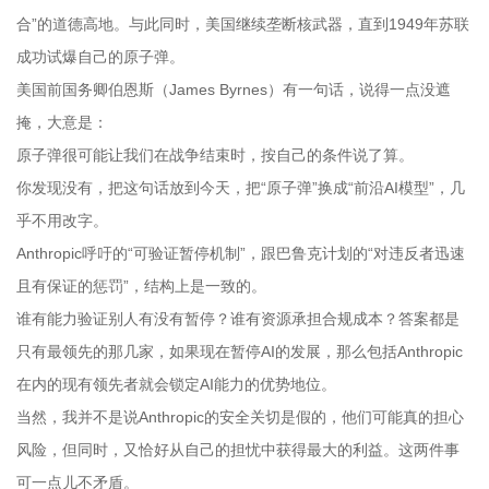
合”的道德高地。与此同时，美国继续垄断核武器，直到1949年苏联
成功试爆自己的原子弹。
美国前国务卿伯恩斯（James Byrnes）有一句话，说得一点没遮
掩，大意是：
原子弹很可能让我们在战争结束时，按自己的条件说了算。
你发现没有，把这句话放到今天，把“原子弹”换成“前沿AI模型”，几
乎不用改字。
Anthropic呼吁的“可验证暂停机制”，跟巴鲁克计划的“对违反者迅速
且有保证的惩罚”，结构上是一致的。
谁有能力验证别人有没有暂停？谁有资源承担合规成本？答案都是
只有最领先的那几家，如果现在暂停AI的发展，那么包括Anthropic
在内的现有领先者就会锁定AI能力的优势地位。
当然，我并不是说Anthropic的安全关切是假的，他们可能真的担心
风险，但同时，又恰好从自己的担忧中获得最大的利益。这两件事
可一点儿不矛盾。