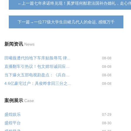
←上一篇七年承诺终兑现！奚梦瑶何猷君法国补办婚礼，走心
下一篇→一位77级大学生目睹几代人的命运, 感慨万千
新闻资讯
News
田曦薇遭代拍地下车库贴脸辱骂 律...
08-08
直播翻车引热议！包文婧坦诚回应...
08-08
当下爆火五部电视剧盘点：《兵自...
08-08
4.6亿豪宅过户：具俊晔拿回三分之...
08-08
案例展示
Case
盛煌娱乐
07-29
盛煌平台
08-30