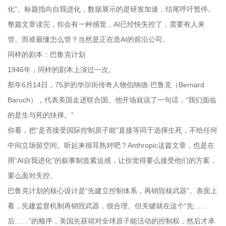
化”。标题指向自我进化，数据展示的是研发加速，结尾呼吁暂停。
整篇文章读完，你会有一种感觉，AI已经快失控了，需要有人来
管。而谁最懂怎么管？当然是正在造AI的前沿公司。
同样的剧本：巴鲁克计划
1946年，同样的剧本上演过一次。
那年6月14日，75岁的华尔街传奇人物伯纳德·巴鲁克（Bernard
Baruch），代表美国走进联合国。他开场就说了一句话，“我们面临
的是生与死的抉择。”
你看，把“是否接受国际控制原子能”直接等同于选择生死，不给任何
中间立场留空间。听起来很耳熟对吧？Anthropic这篇文章，也是在
用“AI自我进化”的叙事制造紧迫感，让你觉得要么接受他们的方案，
要么面对失控。
巴鲁克计划的核心设计是“先建立控制体系，再销毁核武器”。表面上
看，先建监督机制再销毁武器，很合理。但关键就在这个“先……
后……”的顺序，美国先获得对全球原子能活动的控制权，然后才承