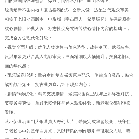
团队兼顾情怀与创新，做到了情怀不打折，画面不落伍。
经典焕新不丢内核！复古摇滚配乐+全新人设，适配当代观众审美
相较于老旧动画版本，电影版《宇宙巨人：希曼崛起》在保留原作
核心剧情、经典人设、标志性变身咒语等核心情怀内容的基础上，
完成全方位现代化升级：
- 视觉全面升级：优化人物建模与角色造型，战神身形、武器装备、
反派形象更贴合真人电影审美，画面精细度大幅提升，摆脱老旧动
画的年代感；
- 配乐诚意拉满：量身定制复古摇滚原声配乐，旋律热血激昂，贴合
战神战斗氛围，复古曲风直击怀旧观众内心；
- 剧情节奏优化：精简支线剧情，聚焦家园保卫战与正邪终极对抗，
节奏紧凑爽快，兼顾老粉情怀与路人观影体验，新老观众都能轻松
看懂。
从小荧幕动画到大银幕真人奇幻大片，希曼完成华丽蜕变，既守住
了老粉心中的童年白月光，又以精良的制作吸引年轻观众入坑，唤