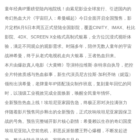
童年经典IP重磅登陆内地院线！由索尼影业全球发行、引进国内的
奇幻热血大片《宇宙巨人：希曼崛起》今日全面开启全国预售，影
片定档6月5日本周五正式登陆全国影院，覆盖CINITY、IMAX、杜比
影院、4DX、SCREEN X全格式高制式银幕，全方位沉浸式视听体
验，满足不同观众的观影需求。时隔多年，陪伴无数人童年的宇宙
战神希曼，终于从老式电视机走向大银幕，王者热血归来。
本片由爆款真人电影《大黄蜂》导演特拉维斯·奈特亲自执导，把控
全片特效质感与热血叙事，新生代演员尼古拉斯·加利齐纳（妮蔻）
领衔出演希曼，老牌童年IP搭配顶尖制作班底，复刻童年回忆的同
时，以顶级工业视效完成全面焕新，唤醒全民童年情怀。
全新预告热血上线！埃坦尼亚家园告急，终极正邪对决拉满张力
伴随着影片预售同步释出的全新预告，正式吹响埃坦尼亚家园保卫
战的号角。预告完整铺开影片核心剧情：希曼赖以生存的奇幻国度
埃坦尼亚陷入空前危机，邪恶反派骷髅王野心爆棚，不断发起进