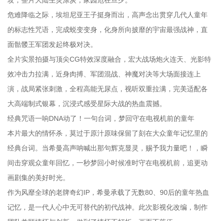
攻，整片大陆生灵涂炭，家园危在旦夕。
危难降临之际，埃坦尼亚王子挺身而出，高声念出贯穿几代人童年
的标志性咒语，完成蜕变变身，化身所向披靡的宇宙最强战神，直
面骷髅王军团发起终极对决。
全片实景拍摄与顶尖CG特效深度融合，宏大战场炮火连天、光影特
效冲击力拉满，近身肉搏、军团混战、神魔对决等大场面接连上
演，战局紧张刺激，全程高能无尿点，视听双重拉满，完美适配各
大高端制式银幕，沉浸式感受星际大战的热血震撼。
经典咒语一响DNA动了！一句台词，梦回守在电视机前的童年
本片最大的情怀杀，莫过于原汁原味保留了刻在大众童年记忆里的
经典台词。当希曼高声呐喊出那句辉克显灵，赐予我力量吧！，瞬
间击穿观众童年回忆，一秒梦回小时候准时守在电视机前，追更动
画剧集的美好时光。
作为风靡全球的老牌奇幻IP，希曼承载了无数80、90后的童年热血
记忆，是一代人心中无可替代的初代战神。此次影视化改编，制作