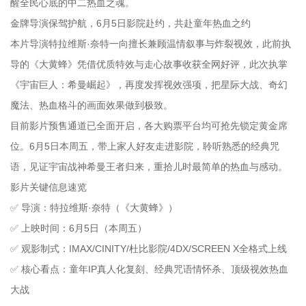
醒全民心底的中二热血之魂。
金牌导演保驾护航，6月5日影院赴约，共赴童年热血之约
本片导演特拉维斯·奈特一向擅长兼顾温情叙事与炸裂视效，此前执
导的《大黄蜂》凭借优质特效与走心故事收获全网好评，此次执掌
《宇宙巨人：希曼崛起》，再度发挥视效强项，把星际大战、奇幻
魔法、热血格斗的画面效果做到极致。
目前影片预售通道已全面开启，各大购票平台均可抢先锁定黄金席
位。6月5日本周五，带上家人好友走进影院，聆听熟悉的经典咒
语，见证宇宙战神希曼王者归来，重拾儿时最简单的热血与感动。
影片关键信息速览
✅ 导演：特拉维斯·奈特（《大黄蜂》）
✅ 上映时间：6月5日（本周五）
✅ 观影制式：IMAX/CINITY/杜比影院/4DX/SCREEN X全格式上线
✅ 核心看点：童年IP真人化复刻、经典咒语情怀杀、顶级视效热血
大战