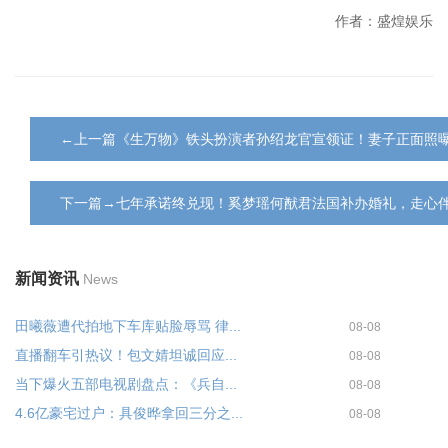
作者：盛煌娱乐
←上一篇《生万物》铁头扮演者孙绍龙官宣领证！妻子正面照
下一篇→七年承诺终兑现！奚梦瑶何猷君法国补办婚礼，走心
新闻资讯
News
田曦薇遭代拍地下车库贴脸辱骂 律...
08-08
直播翻车引热议！包文婧坦诚回应...
08-08
当下爆火五部电视剧盘点：《兵自...
08-08
4.6亿豪宅过户：具俊晔拿回三分之...
08-08