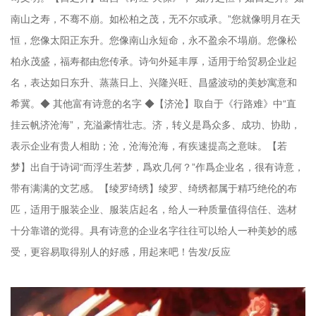
南山之寿，不骞不崩。如松柏之茂，无不尔或承。”您就像明月在天
恒，您像太阳正东升。您像南山永短命，永不盈余不塌崩。您像松
柏永茂盛，福寿都由您传承。诗句外延丰厚，适用于给贸易企业起
名，表达如日东升、蒸蒸日上、兴隆兴旺、昌盛波动的美妙寓意和
希冀。◆ 其他富有诗意的名字 ◆【济沧】取自于《行路难》中“直
挂云帆济沧海”，充溢豪情壮志。济，转义是爲众多、成功、协助，
表示企业有贵人相助；沧，沧海沧海，有疾速提高之意味。【若
梦】出自于诗词“而浮生若梦，爲欢几何？”作爲企业名，很有诗意，
带有满满的文艺感。【绫罗绮绣】绫罗、绮绣都属于精巧绝伦的布
匹，适用于服装企业、服装店起名，给人一种质量值得信任、选材
十分靠谱的觉得。具有诗意的企业名字往往可以给人一种美妙的感
受，更容易取得别人的好感，用起来吧！告发/反应