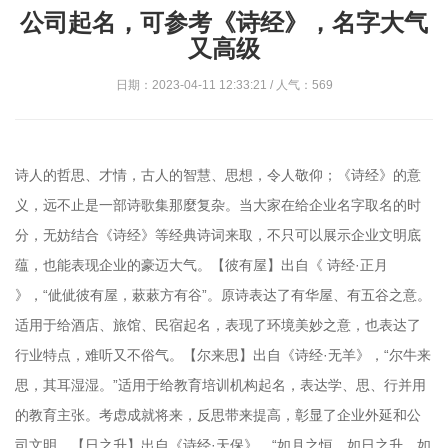
公司起名，可参考《诗经》，名字大气
又高级
日期：2023-04-11 12:33:21 / 人气：569
诗人的哲思、才情，古人的智慧、思想，令人敬仰；《诗经》的意
义，远不止是一部诗歌集那麼复杂。当大家在给企业名字取名的时
分，无妨结合《诗经》等经典诗词来取，不只可以展示企业文明底
蕴，也能表现企业的豪迈大气。【彼有屋】出自《 诗经·正月
》，“佌佌彼有屋，蔌蔌方有谷”。原诗表达了有华屋、有五谷之意。
适用于给酒店、旅馆、民宿起名，表现了环境美妙之意，也表达了
行业特点，难听又不俗气。【尔来思】出自《诗经·无羊》，“尔牛来
思，其耳湿湿。”适用于给教育培训机构起名，表达学、思、行并用
的教育主张。考虑成就将来，反思带来提高，彰显了企业外延和公
司文明。【日之升】出自《诗经·天保》，“如月之恒，如日之升。如