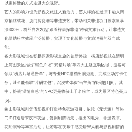
以更鲜活的方式走进大众视野。
艺人的影响力也为影视文旅注入新活力，艺人梓渝在巡演中融入南
京掐丝绒花、厦门剪瓷雕等非遗技艺，带动相关非遗项目搜索量暴
涨300%，粉丝自发发起“跟着梓渝探非遗”跨省文旅行动，让非遗文
化借助粉丝效应广泛传播，实现了文化传播与文旅消费的双向赋
能。
各大影视城也在积极探索影视文旅的创新路径，横店影视城在清明
上河图景区推出“霸总片场”“戏精片场”等四大主题互动区域，游客可
领取“横店片场通告单”，与专业NPC搭档出演短剧、完成互动打卡任
务，甚至能领取“片酬红包”，沉浸式体验“当主角”的乐趣[1][6]。其
中，扮演“温情白总”的NPC更是收获上千名粉丝，成为景区特色亮点
[6]。
象山影视城则凭借影视IP打造特色夜游项目，依托《无忧渡》等热
门IP打造唐宋夜市夜游，复刻剧情场景，推出闪电秀、非遗表演、
花船演绎等丰富活动，让游客在夜幕中感受唐宋风貌与影视剧情的