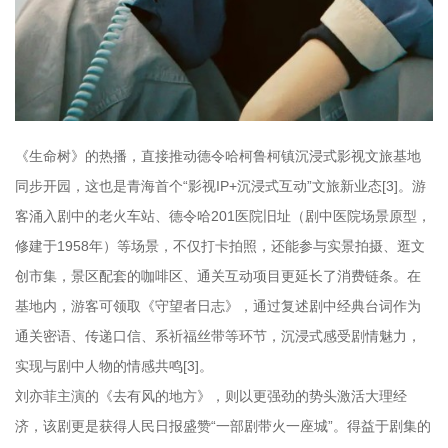
《生命树》的热播，直接推动德令哈柯鲁柯镇沉浸式影视文旅基地
同步开园，这也是青海首个“影视IP+沉浸式互动”文旅新业态[3]。游
客涌入剧中的老火车站、德令哈201医院旧址（剧中医院场景原型，
修建于1958年）等场景，不仅打卡拍照，还能参与实景拍摄、逛文
创市集，景区配套的咖啡区、通关互动项目更延长了消费链条。在
基地内，游客可领取《守望者日志》，通过复述剧中经典台词作为
通关密语、传递口信、系祈福丝带等环节，沉浸式感受剧情魅力，
实现与剧中人物的情感共鸣[3]。
刘亦菲主演的《去有风的地方》，则以更强劲的势头激活大理经
济，该剧更是获得人民日报盛赞“一部剧带火一座城”。得益于剧集的