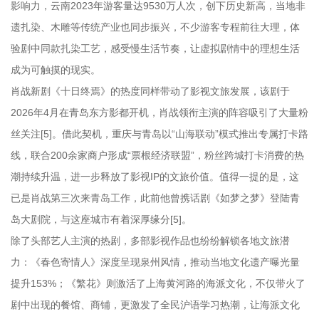
影响力，云南2023年游客量达9530万人次，创下历史新高，当地非
遗扎染、木雕等传统产业也同步振兴，不少游客专程前往大理，体
验剧中同款扎染工艺，感受慢生活节奏，让虚拟剧情中的理想生活
成为可触摸的现实。
肖战新剧《十日终焉》的热度同样带动了影视文旅发展，该剧于
2026年4月在青岛东方影都开机，肖战领衔主演的阵容吸引了大量粉
丝关注[5]。借此契机，重庆与青岛以“山海联动”模式推出专属打卡路
线，联合200余家商户形成“票根经济联盟”，粉丝跨城打卡消费的热
潮持续升温，进一步释放了影视IP的文旅价值。值得一提的是，这
已是肖战第三次来青岛工作，此前他曾携话剧《如梦之梦》登陆青
岛大剧院，与这座城市有着深厚缘分[5]。
除了头部艺人主演的热剧，多部影视作品也纷纷解锁各地文旅潜
力：《春色寄情人》深度呈现泉州风情，推动当地文化遗产曝光量
提升153%；《繁花》则激活了上海黄河路的海派文化，不仅带火了
剧中出现的餐馆、商铺，更激发了全民沪语学习热潮，让海派文化