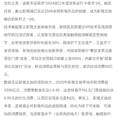
交织之美，该夜市还获评“2024浙江年度游客必打卡夜市”[4]。截至
目前，象山影视城已见证2500余部影视作品的拍摄，成为影视文旅
融合的标杆之一[4]。
技术赋能更让影视文旅体验升级，敦煌莫高窟通过VR技术实现洞窟
细节的沉浸式探索，让游客无需近距离接触便能清晰观赏壁画细
节，此举使游客停留时长延长30%，既保护了文化遗产，又提升了
游览体验。各地也纷纷推出创新举措，河南洛阳推行“餐饮发票兑换
景区门票”政策，带动文创雪糕日销量上涨300%；内蒙古开展“跟着
演出去旅行”活动，联动演唱会票根与景区折扣，成功拉动消费50亿
元。
数据见证影视文旅的强劲动力，2025年影视文旅带动关联消费超
3390亿元，消费乘数效应达1:6.85，这意味着平均1元门票就能拉动
6.85元的衍生消费，让景区实现多元盈利[2]。事实上，影视文旅的
本质，是将观众对影视作品的虚拟情感，转化为线下可体验、可感
知的消费场景。当游客漫步于《去有风的地方》取景地，触摸剧中