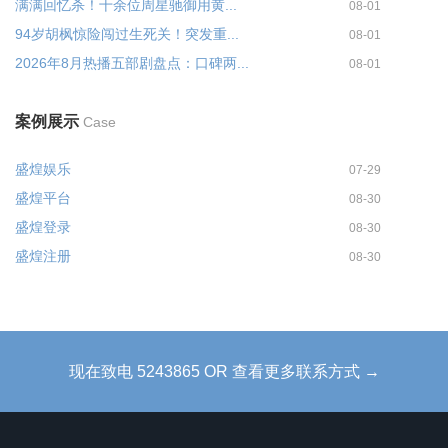
满满回忆杀！十余位周星驰御用黄...
08-01
94岁胡枫惊险闯过生死关！突发重...
08-01
2026年8月热播五部剧盘点：口碑两...
08-01
案例展示
Case
盛煌娱乐
07-29
盛煌平台
08-30
盛煌登录
08-30
盛煌注册
08-30
现在致电 5243865 OR 查看更多联系方式 →