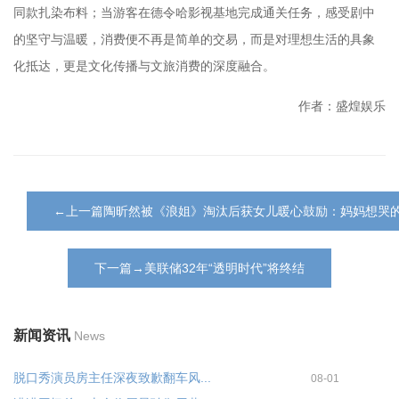
同款扎染布料；当游客在德令哈影视基地完成通关任务，感受剧中
的坚守与温暖，消费便不再是简单的交易，而是对理想生活的具象
化抵达，更是文化传播与文旅消费的深度融合。
作者：盛煌娱乐
←上一篇陶昕然被《浪姐》淘汰后获女儿暖心鼓励：妈妈想哭
下一篇→美联储32年“透明时代”将终结
新闻资讯
News
脱口秀演员房主任深夜致歉翻车风...
08-01