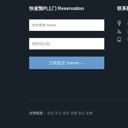
快速预约上门 Reservation
联系我
友情链接：
安信
开云
杏彩
杏耀
鼎点
蓝狮