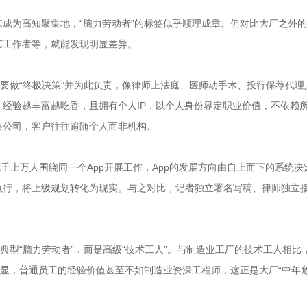
成为高知聚集地，“脑力劳动者”的标签似乎顺理成章。但对比大厂之外
艺工作者等，就能发现明显差异。
们要做“终极决策”并为此负责，像律师上法庭、医师动手术、投行保荐代理
经验越丰富越吃香，且拥有个人IP，以个人身份界定职业价值，不依赖
换公司，客户往往追随个人而非机构。
千上万人围绕同一个App开展工作，App的发展方向由自上而下的系统决
执行，将上级规划转化为现实。与之对比，记者独立署名写稿、律师独立
典型“脑力劳动者”，而是高级“技术工人”。与制造业工厂的技术工人相比
明显，普通员工的经验价值甚至不如制造业资深工程师，这正是大厂“中年危