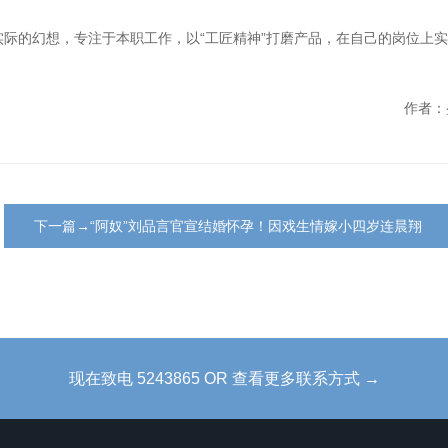
际的幻想，专注于本职工作，以“工匠精神”打磨产品，在自己的岗位上
作者：
下一篇→“阿奴”刘品言官宣结婚怀孕！因戏生情嫁小四岁连晨翔
现在致电 5243865 OR 查看更多联系方式 →