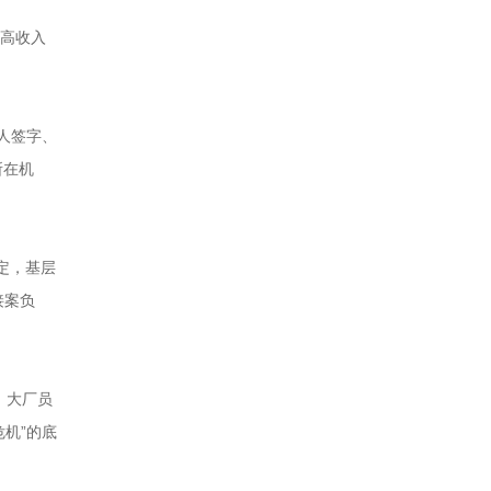
的高收入
人签字、
所在机
定，基层
接案负
，大厂员
机”的底