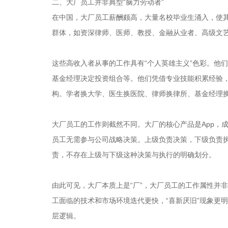
二、大厂员工并非典型“脑力劳动者”
在中国，大厂员工薪酬颇高，大量名校毕业生涌入，使其
群体，如资深律师、医师、教授、金融从业者、高级文
这些高收入者从事的工作具有“个人英雄主义”色彩。他
基金经理决定投资组合等。他们凭借专业技能积累经验，
构。学者换大学、医生换医院、律师换律所、基金经理
大厂员工的工作则截然不同。大厂的核心产品是App，成
员工无需参与公司战略决策。上级负责决策，下级负责
责，不存在上级与下级这种决策与执行的明确划分。
由此可见，大厂本质上是“厂”，大厂员工的工作属性并非
工面临的技术和市场环境迭代更快，“喜新厌旧”现象更
层逻辑。