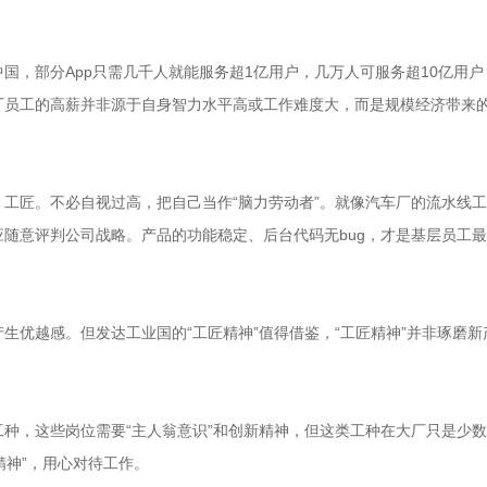
国，部分App只需几千人就能服务超1亿用户，几万人可服务超10亿用户
厂员工的高薪并非源于自身智力水平高或工作难度大，而是规模经济带来
工匠。不必自视过高，把自己当作“脑力劳动者”。就像汽车厂的流水线
随意评判公司战略。产品的功能稳定、后台代码无bug，才是基层员工
生优越感。但发达工业国的“工匠精神”值得借鉴，“工匠精神”并非琢磨新
种，这些岗位需要“主人翁意识”和创新精神，但这类工种在大厂只是少
精神”，用心对待工作。