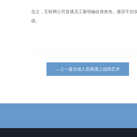
总之，互联网公司普通员工要明确自身角色，摒弃不切实
值。
←上一篇当成人邪典遇上说唱艺术