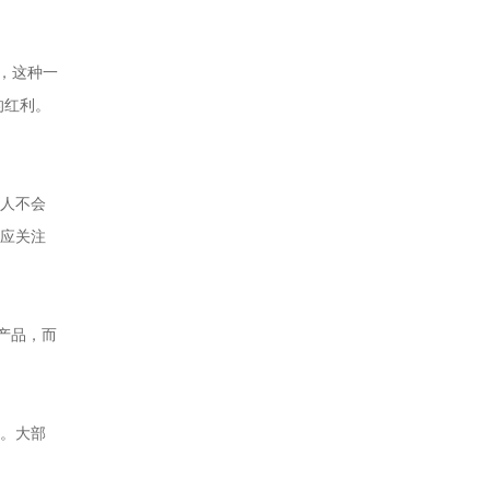
，这种一
的红利。
工人不会
最应关注
产品，而
数。大部