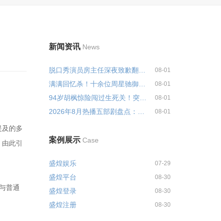
新闻资讯
News
脱口秀演员房主任深夜致歉翻车风...
08-01
满满回忆杀！十余位周星驰御用黄...
08-01
94岁胡枫惊险闯过生死关！突发重...
08-01
2026年8月热播五部剧盘点：口碑两...
08-01
提及的多
案例展示
Case
。由此引
盛煌娱乐
07-29
盛煌平台
08-30
”与普通
盛煌登录
08-30
盛煌注册
08-30