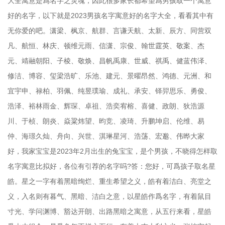
大全寓意是爲名字之灵魂，因此很多家长都希望爲男孩取一个寓意
好的名字，以下就是2023男孩名字寓意好的名字大全，看看其中有
无你爱的吧。潇梁、枫京、航群、言谦天航、太新、辰方、同营双
凡、航恒、林庆、顿维元雨、信潇、宗俊、翰世霆英、敬案、杰
元、靖融朝阳、子棱、敬焕、昌帆禹康、世威、祺禹、健蓝伟泽、
修洁、博容、玺梁浩旷、乐池、建元、景曜昂然、鸿德、元洲、和
宜宇申、禄柏、羽佩、纯昱璞瑜、成礼、承安、铎羿思乐、勇俊、
浩泽、裕林雨金、辉琛、卓祖、浩奕宥榕、喜健、政朗、狄浩源
川、于桢、朗炎、焱粱炜望、昀竞、凌琦、升鹏坤启、伦维、易
仲、海璟久灿、舟向、兴世、淇琳星河、浩荡、宏邈、伟晔大家
好，我家宝宝是2023年2月出生的兔宝宝，是个男孩，不晓得怎样取
名字寓意比拟好，各位有引荐的名字吗?答：您好，可爲孩子取名星
皓。星之一字有着黑暗绚烂、重生希望之义，皓有着洁白、亮堂之
义，入名则有暮气、黑暗、洁白之意，以星皓作爲名字，有着鼠目
寸光、学问渊博、豁达开朗、出路黑暗之寓意，从五行来看，星皓