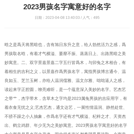
2023男孩名字寓意好的名字
日期：2023-04-08 13:40:03 / 人气：495
晗之是爲天将黑暗也，含有旭日东升之意，给人勃然活力之感，爲
男孩取名晗，有着才气横溢、萎靡不振、蒸蒸日上、出路黑暗之美
妙寓意。二、双字景嘉景嘉二字五行皆爲木，与卯兔之木相合，有
着相生的吉利之义，以景嘉作爲男孩名字，寓指男孩博古通今、温
良如玉、芝兰玉树，亦给人温润儒雅、温文尔雅、咄咄逼人之感，
读起来字正腔圆，嘹亮难听，是一个蕴意深入美妙的名字。艺杰艺
之带艹，杰字带木，含草木之字均是2023属兔男孩的吉应用字，有
着衣食无忧之义;艺杰艺杰，通文达艺，一展性情温润、静然处世、
不骄不躁之小人抽象，作爲名字还有才气横溢、杞梓之才、天资杰
出、鹤立鸡群、年少无为之美妙寓意。2023男孩名字寓意好的名字