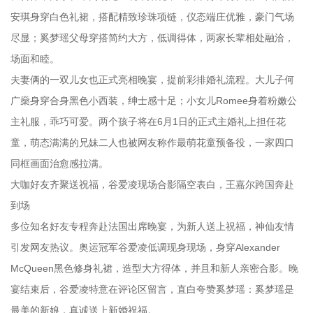
安琪身穿白色礼裙，搭配精致珍珠项链，仪态端庄优雅，豪门气场
尽显；奚梦瑶父母穿搭简约大方，低调得体，两家长辈相处融洽，
场面和睦。
夫妻俩的一双儿女也正式亮相晚宴，提前彩排婚礼流程。大儿子何
广燊身穿合身黑色小西装，绅士感十足；小女儿Romee身着粉嫩公
主礼服，乖巧可爱。两个孩子将在6月1日的正式主婚礼上担任花
童，萌态满满的兄妹二人也被网友称作最萌花童预备役，一家四口
同框画面治愈感拉满。
大咖好友齐聚送祝福，谷爱凌现场合影隔空表白，王嘉尔跨国奔赴
到场
多位知名好友专程奔赴法国出席晚宴，为新人送上祝福，神仙友情
引发网友热议。奥运冠军谷爱凌低调现身现场，身穿Alexander
McQueen黑色修身礼裙，造型大方得体，并且和新人亲密合影。晚
宴结束后，谷爱凌特意在评论区留言，直白夸赞奚梦瑶：奚梦瑶是
最美的新娘，真诚送上新婚祝福。