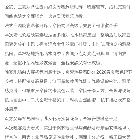
爱凌、王嘉尔两位圈内好友专程到场助阵，晚宴细节、婚礼完整时
间线也随之全面曝光，火速登顶娱乐热搜。
法式庄园晚宴温馨开席，穿搭简约高级，夫妻全程甜蜜牵手
本次婚礼欢迎晚宴选址法国多维尔临水私家庄园，整场活动以家庭
团聚为核心主题，摒弃浮夸奢华的豪门排场，主打低调治愈的温馨
氛围。草坪场地搭配临水廊桥，夜间点点灯光点缀其间，清幽浪
漫，适配小型私密亲友聚会，全程安静又有仪式感。
晚宴现场两人穿搭氛围感十足，奚梦瑶身着Dior 2026春夏蓝色碎花
长裙，搭配清爽高马尾，卸下超模凌厉气场，气质温婉松弛，温柔
感拉满；何猷君身穿简约卡其色西装，穿搭干净大方。合照与现场
抓拍画面中，二人全程十指紧扣，对视自然甜蜜，私下相处状态格
外恩爱。
双方父母罕见同框，儿女化身预备花童，全家合照暖意十足
本次晚宴最大看点，莫过于奚梦瑶父母与何猷君母亲梁安琪难得同
框合体，两家长辈同场见证晚辈婚礼，画面十分难得。赌王四太梁