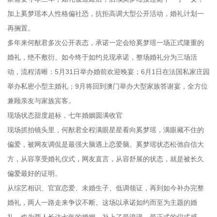
加上奚梦瑶本人性格偏社恐，抗拒高调大型公开活动，婚礼计划一
再搁置。
多年来何猷君多次公开表态，承诺一定会给奚梦瑶一场正式隆重的
婚礼，绝不敷衍。如今终于如约兑现承诺，整场婚礼分为三场活
动，流程清晰：5月31日举办婚前欢迎晚宴；6月1日在法国私家庄园
举办私密小型主婚礼；9月将回到澳门举办大型家族答谢宴，全方位
兼顾亲友与家族宾客。
现场状态甜度超标，七年婚姻圆满收官
现场抓拍镜头里，何猷君全程满眼星星看向奚梦瑶，满眼藏不住的
偏爱，被网友调侃是最强大脑遇上恋爱脑。奚梦瑶状态松弛自信大
方，从容享受婚礼仪式，网友直言，从容舒展的状态，就是被长久
偏爱最好的证明。
从综艺相识、官宣恋爱、未婚生子、低调领证，再到如今补办完整
婚礼，两人一路走来争议不断。这场以承诺如约而至为主题的婚