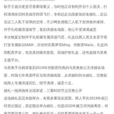
歌手王嘉尔更是尽显重情重义，当时他正在智利开启个人巡演，行
程满满依旧特意抽空跨国飞行，专程赶赴法国参加好友婚礼，足以
见证三人私下深厚的交情，不少网友感慨三人私下友情格外难得。
伴手礼暗藏浪漫细节，复刻求婚名场面，初心不变满满诚意
本次晚宴定制伴手礼暗藏专属浪漫巧思，礼盒以两人英文名首字母
打造专属标识M&M，分别对应奚梦瑶Ming、何猷君Mario。礼盒内
部配置齐全，包含真丝睡衣套装、高端护肤礼盒，还有超级马里奥
主题手办。
马里奥手办精准复刻2019年何猷君经典的马里奥救公主求婚名场
面，时隔七年再度呼应当初求婚画面，从求婚到补办婚礼，完整延
续两人专属浪漫回忆，细节满满，诚意十足。
婚礼一拖再拖终兑现承诺，三重时间节点完整公开
这场婚礼迟迟未能举办，有着多重现实原因。两人早在2019年就已
经登记领证，原定随后举办婚礼，但是2020年赌王何鸿燊离世，何
家需要守孝三年，婚礼被迫延后；后续奚梦瑶接连诞下一子一女，