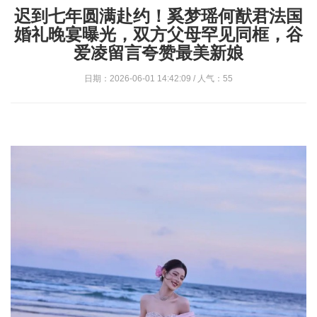
迟到七年圆满赴约！奚梦瑶何猷君法国
婚礼晚宴曝光，双方父母罕见同框，谷
爱凌留言夸赞最美新娘
日期：2026-06-01 14:42:09 / 人气：55