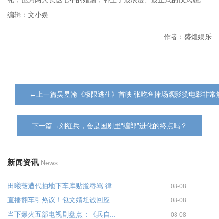
礼，也为两人长达七年的婚姻，补上了最浪漫、最正式的仪式感。
编辑：文小娱
作者：盛煌娱乐
←上一篇吴昱翰《极限逃生》首映 张吃鱼捧场观影赞电影非常
下一篇→刘红兵，会是国剧里“缠郎”进化的终点吗？
新闻资讯
News
田曦薇遭代拍地下车库贴脸辱骂 律...
08-08
直播翻车引热议！包文婧坦诚回应...
08-08
当下爆火五部电视剧盘点：《兵自...
08-08