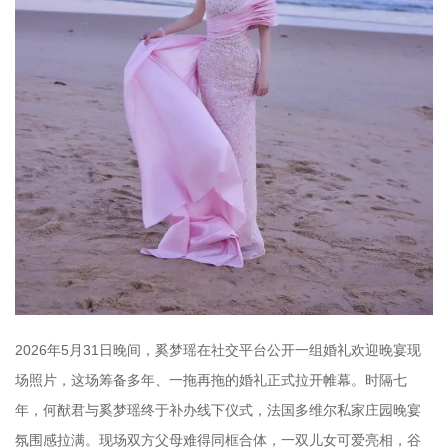
2026年5月31日晚间，奚梦瑶在社交平台公开一组婚礼欢迎晚宴现
场照片，这场筹备多年、一拖再拖的婚礼正式拉开帷幕。时隔七
年，何猷君与奚梦瑶终于补办线下仪式，法国多维尔私家庄园晚宴
氛围感拉满。现场双方父母难得同框合体，一双儿女可爱亮相，谷