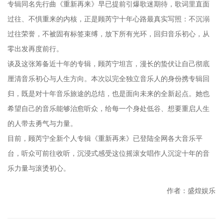
专辑同名先行曲《重新再来》早已提前引爆歌迷期待，歌词里直面
过往、不惧重来的内核，正是顾芮宁十年心路最真实写照：不沉溺
过往荣誉，不被固有标签束缚，放下所有光环，回归音乐初心，从
零出发再度前行。
谈及这张筹备近十年的专辑，顾芮宁坦言，漫长的蛰伏让自己彻底
厘清音乐初心与人生方向。本次以完全独立音乐人的身份携专辑回
归，既是对十年音乐旅途的总结，也是面向未来的全新起点。她也
希望自己的音乐能够治愈听众，给每一个身处低谷、想要重启人生
的人带去勇气与力量。
目前，顾芮宁全新个人专辑《重新再来》已登陆全网各大音乐平
台，听众可前往收听，沉浸式感受这位摇滚女唱作人沉淀十年的音
乐力量与滚烫初心。
作者：盛煌娱乐