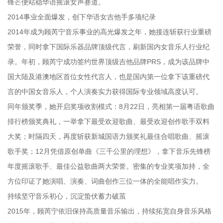
锋芒便站稳华语摇滚女声赛道。
2014事业全面爆发，创下华语女吉他手多项纪录
2014年成为顾芮宁音乐事业的高光爆发之年，她接连斩获行业重磅
荣誉，同时拿下国际乐器品牌顶级代言，刷新国内女音乐人行业纪
录。年初，顾芮宁成功签约世界顶级吉他品牌PRS，成为该品牌中
国大陆及港澳地区首位女性代言人，也是国内第一位拿下该重磅代
言的中国女音乐人，个人演奏实力获得国际专业领域高度认可。
同年颁奖季，她开启奖项收割模式：8月22日，亮相第一届粤语歌曲
排行榜颁奖典礼，一举拿下最受欢迎歌曲、最受欢迎创作歌手双料
大奖；时隔四天，再度斩获新城国语力颁奖礼最佳合唱歌曲、摇滚
歌手奖；12月凭借原创单曲《三千公里的理想》，拿下音乐先锋榜
年度摇滚歌手、最佳公益歌曲两大荣誉。密集的专业奖项加持，全
方位印证了她演唱、演奏、词曲创作三位一体的全能唱作实力。
持续坚守音乐初心，沉淀蛰伏蓄力破茧
2015年，顾芮宁依旧保持高质量音乐输出，持续拓宽自身音乐风格