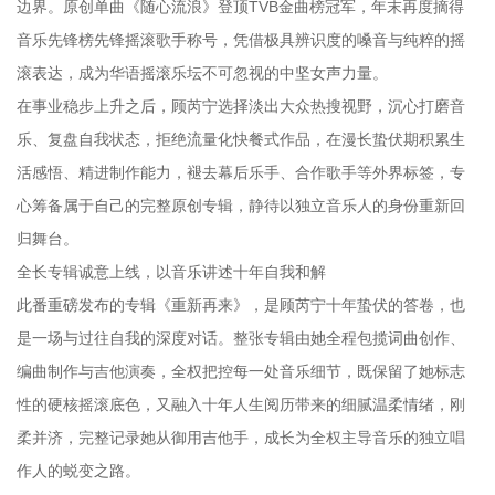
边界。原创单曲《随心流浪》登顶TVB金曲榜冠军，年末再度摘得
音乐先锋榜先锋摇滚歌手称号，凭借极具辨识度的嗓音与纯粹的摇
滚表达，成为华语摇滚乐坛不可忽视的中坚女声力量。
在事业稳步上升之后，顾芮宁选择淡出大众热搜视野，沉心打磨音
乐、复盘自我状态，拒绝流量化快餐式作品，在漫长蛰伏期积累生
活感悟、精进制作能力，褪去幕后乐手、合作歌手等外界标签，专
心筹备属于自己的完整原创专辑，静待以独立音乐人的身份重新回
归舞台。
全长专辑诚意上线，以音乐讲述十年自我和解
此番重磅发布的专辑《重新再来》，是顾芮宁十年蛰伏的答卷，也
是一场与过往自我的深度对话。整张专辑由她全程包揽词曲创作、
编曲制作与吉他演奏，全权把控每一处音乐细节，既保留了她标志
性的硬核摇滚底色，又融入十年人生阅历带来的细腻温柔情绪，刚
柔并济，完整记录她从御用吉他手，成长为全权主导音乐的独立唱
作人的蜕变之路。