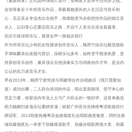
《重新再来》正式由环球唱片发行，全网各大音乐平台同步上线。
这张筹备近十年的音乐作品，承载着她漫长的人生沉淀与音乐初
心，见证其从专业杰出吉他手，彻底蜕变为全权把控作品的独立音
乐人，以归零心态重启音乐之路，开启个人音乐生涯全新篇章。
伯乐引路深耕乐坛，摇滚女声一路稳步前行
作为华语乐坛少有的女性摇滚创作音乐人，顾芮宁由乐坛殿堂级歌
手谭咏麟亲自发掘与赏识，深耕乐坛多年，始终坚守摇滚热爱，坚
持原创音乐创作，兼具顶尖吉他演奏实力与词曲创作才华，是业内
公认的实力派音乐才女。
早在2013年，顾芮宁便凭借与邓建明合作合唱曲目《我只需要知
道》成功出圈，二人联合填词的作品，唱出直面困境、坚守本心的
坚定力量，收获业内专业人士与广大听众的一致好评。这首单曲也
助力她横扫多项乐坛重磅奖项：斩获广州音乐先锋榜粤语歌曲排行
榜冠军、2013劲推热播粤语金曲颁奖礼合唱歌曲奖银奖，同时在新
城劲爆颁奖礼一举拿下劲爆摇滚歌手、劲爆合唱歌两项大奖，初露