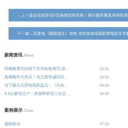
←上一篇金珍妮穿深V无袖裙惊艳亮相！肤白貌美魔鬼身材性感
下一篇→吴昱翰《极限逃生》首映 张吃鱼捧场观影赞电影非常
新闻资讯
News
田曦薇遭代拍地下车库贴脸辱骂 律...
08-08
直播翻车引热议！包文婧坦诚回应...
08-08
当下爆火五部电视剧盘点：《兵自...
08-08
4.6亿豪宅过户：具俊晔拿回三分之...
08-08
案例展示
Case
盛煌娱乐
07-29